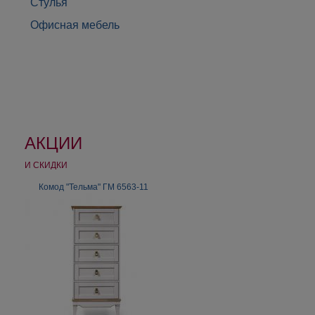
Стулья
Офисная мебель
АКЦИИ
И СКИДКИ
Комод "Тельма" ГМ 6563-11
Комод СВ-314 "Гавана"