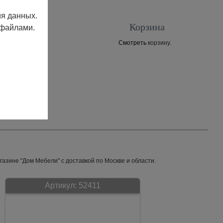
ия данных.
Корзина
 файлами.
Смотреть
корзину.
Контакты
азине "Дом Мебели" с доставкой по Москве и области.
Артикул:
52411