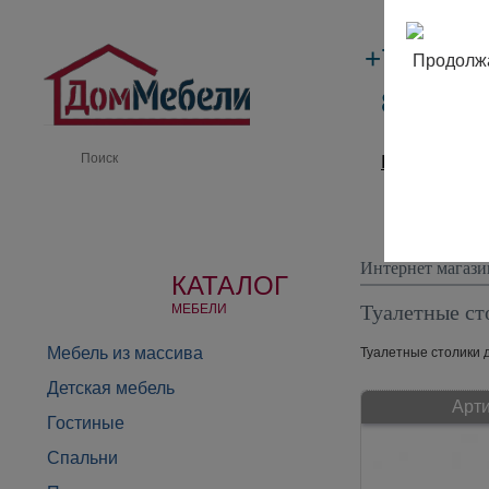
+7 (495)
Продолжа
8 (800) 
Производи
Интернет магази
КАТАЛОГ
Туалетные ст
МЕБЕЛИ
Мебель из массива
Туалетные столики д
Детская мебель
Арти
Гостиные
Спальни