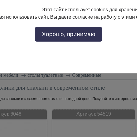
Этот сайт использует cookies для хранен
133-17-89
с 9:00 до 18:00
я использовать сайт, Вы даете согласие на работу с этими
Заказать звонок
302-17-89
Хорошо, принимаю
тели
Доставка и сборка
Скидки!
Статьи
н мебели
→
столы туалетные
→
Современные
олики для спальни в современном стиле
ля спальни в современном стиле по выгодной цене. Покупайте в интернет-маг
кул:
6048
Артикул:
54519