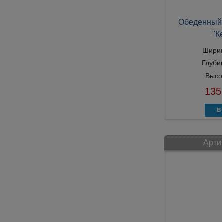
Обеденный 
"К
Шири
Глуби
Высо
135
Арти