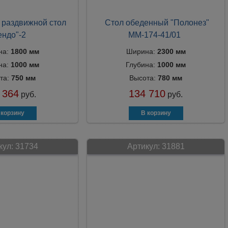
раздвижной стол
Стол обеденный "Полонез"
ендо"-2
ММ-174-41/01
на:
1800 мм
Ширина:
2300 мм
на:
1000 мм
Глубина:
1000 мм
та:
750 мм
Высота:
780 мм
 364
134 710
руб.
руб.
кул:
31734
Артикул:
31881