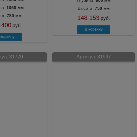
Глубина:
900 мм
на:
1050 мм
Высота:
750 мм
та:
780 мм
148 153
руб.
 400
руб.
кул:
31770
Артикул:
31997