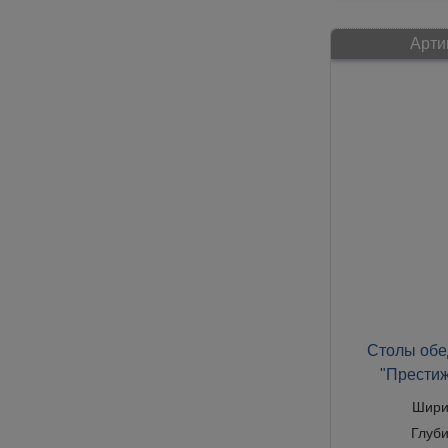
Арти
Столы обе
"Престиж
Шири
Глуб