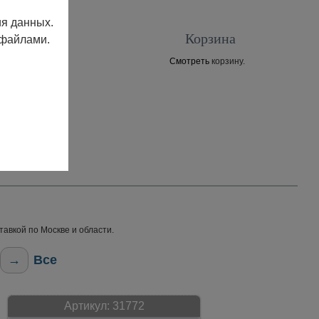
ия данных.
Корзина
 файлами.
Смотреть
корзину.
Контакты
тавкой по Москве и области.
→
Все
Артикул:
31772