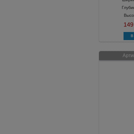
Глуби
Высо
149
Арти