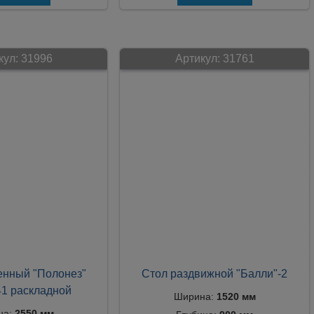
кул:
31996
Артикул:
31761
енный "Полонез"
Стол раздвижной "Балли"-2
1 раскладной
Ширина:
1520 мм
на:
2550 мм