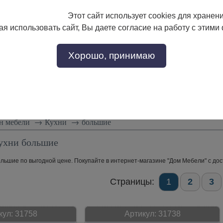
Этот сайт использует cookies для хранен
133-17-89
с 9:00 до 18:00
я использовать сайт, Вы даете согласие на работу с этими
Заказать звонок
302-17-89
Хорошо, принимаю
тели
Доставка и сборка
Скидки!
Статьи
н мебели
→
Кухни
→
большие
ухни большие
льшие по выгодной цене. Покупайте в интернет-магазине "Дом Мебели" с дос
Страницы:
1
2
3
кул:
31758
Артикул:
31738