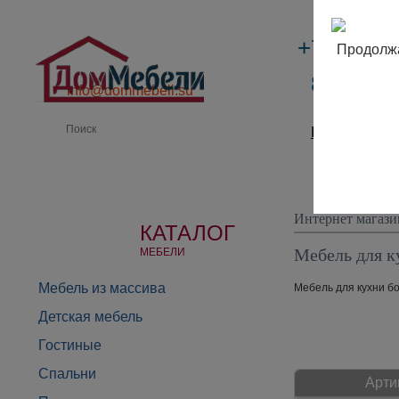
+7 (495)
Продолжа
8 (800) 
info@dommebeli.su
Производи
Интернет магази
КАТАЛОГ
Мебель для к
МЕБЕЛИ
Мебель из массива
Мебель для кухни бо
Детская мебель
Гостиные
Спальни
Арти