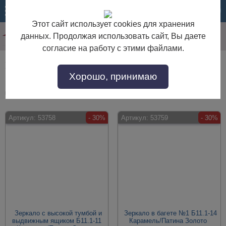
МЕНЮ
КОРЗИНА
Этот сайт использует cookies для хранения
данных. Продолжая использовать сайт, Вы даете
согласие на работу с этими файлами.
Малые предметы интерьера большие
Хорошо, принимаю
Малые предметы интерьера большие по выгодной цене. Покупайте в
интернет-магазине "Дом Мебели" с доставкой по Москве и области.
Артикул:
53758
- 30%
Артикул:
53759
- 30%
Зеркало с высокой тумбой и
Зеркало в багете №1 Б11.1-14
выдвижным ящиком Б11.1-11
Карамель/Патина Золото