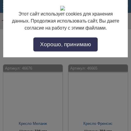
МЕНЮ
КОРЗИНА
Этот сайт использует cookies для хранения
данных. Продолжая использовать сайт, Вы даете
согласие на работу с этими файлами.
Кресла мягкие
Хорошо, принимаю
Кресла мягкие по выгодной цене. Покупайте в интернет-магазине "Дом
Мебели" с доставкой по Москве и области.
Артикул:
46676
Артикул:
46665
Кресло Меланж
Кресло Френсис