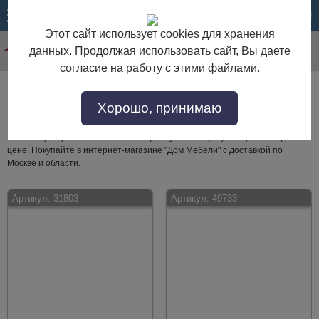
МЕНЮ
КОРЗИНА
Этот сайт использует cookies для хранения
данных. Продолжая использовать сайт, Вы даете
согласие на работу с этими файлами.
Мебель для домашнего кабинета однотумбовые
Хорошо, принимаю
(с тумбой)
Мебель для домашнего кабинета однотумбовые (с тумбой) по выгодной
цене. Покупайте в интернет-магазине "Дом Мебели" с доставкой по
Москве и области.
Артикул:
31803
Артикул:
49733