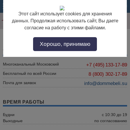
МЕНЮ
КОРЗИНА
Этот сайт использует cookies для хранения
данных. Продолжая использовать сайт, Вы даете
согласие на работу с этими файлами.
Контактная информация и реквизиты
Хорошо, принимаю
ТЕЛЕФОНЫ И E-MAIL
Многоканальный Московский
+7 (495)
133-17-89
Бесплатный по всей России
8 (800) 302-17-89
Почта для заявок
info@dommebeli.su
ВРЕМЯ РАБОТЫ
Будни
с 10:30 до 19
Выходные
по согласованию