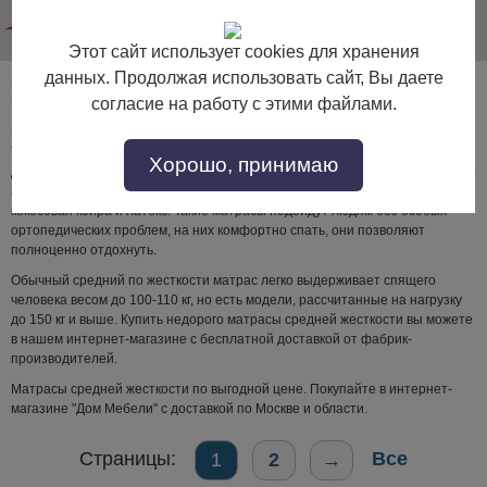
info@dommebeli.su
Этот сайт использует cookies для хранения
данных. Продолжая использовать сайт, Вы даете
Матрасы средней жесткости
согласие на работу с этими файлами.
Матрасы средней жесткости представлены в широком ассортименте.
Такими бывают матрасы пружинные и беспружинные, многослойные,
Хорошо, принимаю
двусторонние, ортопедические. Жесткость среднего уровня обеспечивают
зависимые пружины или независимые пружинные блоки, а также
кокосовая койра и латекс. Такие матрасы подойдут людям без особых
ортопедических проблем, на них комфортно спать, они позволяют
полноценно отдохнуть.
Обычный средний по жесткости матрас легко выдерживает спящего
человека весом до 100-110 кг, но есть модели, рассчитанные на нагрузку
до 150 кг и выше. Купить недорого матрасы средней жесткости вы можете
в нашем интернет-магазине с бесплатной доставкой от фабрик-
производителей.
Матрасы средней жесткости по выгодной цене. Покупайте в интернет-
магазине "Дом Мебели" с доставкой по Москве и области.
Страницы:
Все
1
2
→