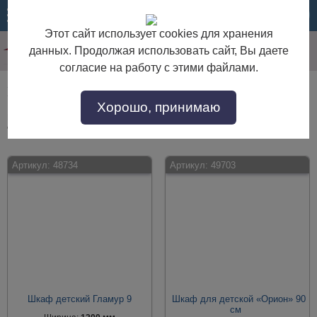
МЕНЮ
КОРЗИНА
Этот сайт использует cookies для хранения
данных. Продолжая использовать сайт, Вы даете
согласие на работу с этими файлами.
Шкафы для девочки
Хорошо, принимаю
Шкафы для девочки по выгодной цене. Покупайте в интернет-магазине
"Дом Мебели" с доставкой по Москве и области.
Артикул:
48734
Артикул:
49703
Шкаф детский Гламур 9
Шкаф для детской «Орион» 90
см