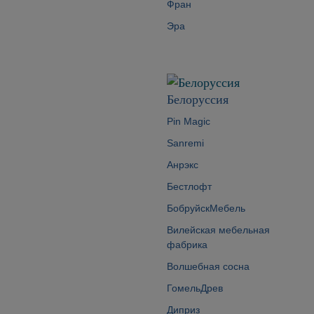
Фран
Эра
Белоруссия
Pin Magic
Sanremi
Анрэкс
Бестлофт
БобруйскМебель
Вилейская мебельная
фабрика
Волшебная сосна
ГомельДрев
Диприз