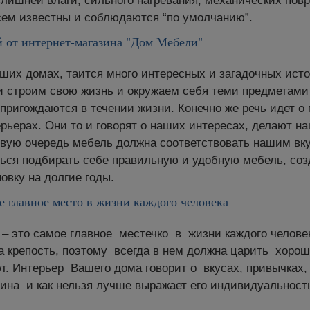
злишней влаги, сильного нагревания, механических повр
сем известны и соблюдаются “по умолчанию”.
й от интернет-магазина "Дом Мебели"
ших домах, таится много интересных и загадочных ист
и строим свою жизнь и окружаем себя теми предметами
пригождаются в течении жизни. Конечно же речь идет о
рьерах. Они то и говорят о наших интересах, делают н
рвую очередь мебель должна соответствовать нашим вк
ься подбирать себе правильную и удобную мебель, соз
овку на долгие годы.
е главное место в жизни каждого человека
– это самое главное местечко в жизни каждого человека
а крепость, поэтому всегда в нем должна царить хорош
т. Интерьер Вашего дома говорит о вкусах, привычках
ина и как нельзя лучше выражает его индивидуальност