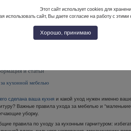
Этот сайт использует cookies для хранен
133-17-89
с 9:00 до 18:00
я использовать сайт, Вы даете согласие на работу с этими
Заказать звонок
302-17-89
Хорошо, принимаю
Статьи
тели
Доставка и сборка
Скидки!
ормация и статьи
 за кухонной мебелью
его сделана ваша кухня
и какой уход нужен именно ваш
итуру? Важные правила ухода за мебелью и “маленькие
егчающие уборку.
щие правила по уходу за кухонным гарнитуром: избегат