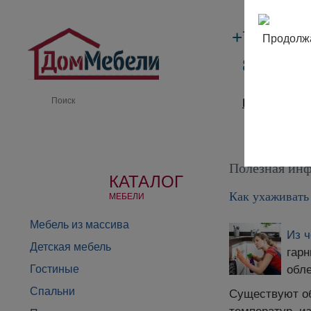
+7 (495)
Продолжа
8 (800) 
Производи
Полезная инф
КАТАЛОГ
Как ухаживать
МЕБЕЛИ
Мебель из массива
Из ч
Детская мебель
гарн
Гостиные
обл
Спальни
Существуют об