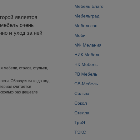
Мебель Благо
Мебельград
торой является
 мебель очень
Мебельсон
нно и уход за ней
Моби
МФ Мелания
НИК Мебель
НК-Мебель
 мебели, столов, стульев,
РВ Мебель
ости. Образуется когда под
СВ-Мебель
териал считается
есколько раз дешевле
Сильвa
Сокол
Стелла
ТриЯ
ТЭКС