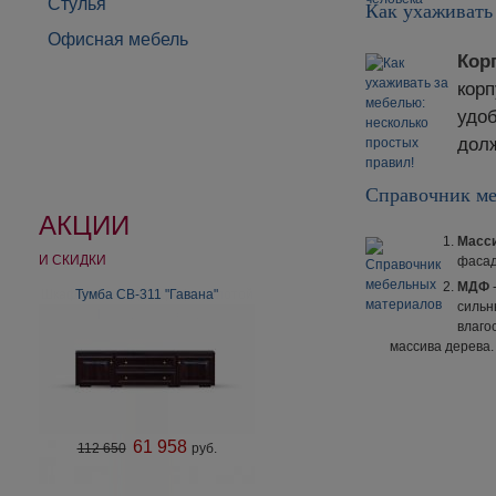
Стулья
Как ухаживать 
Офисная мебель
Кор
корп
удоб
дол
Справочник ме
АКЦИИ
Масс
И СКИДКИ
фасад
МДФ
Шкаф Хилтон Дуб Крафт золотой
Тумба СВ-311 "Гавана"
сильн
/ Графит матовый
влаго
массива дерева.
61 958
112 650
руб.