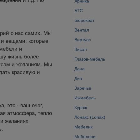
еждений и т.д. Но
Арника
БТС
Бюрократ
Вентал
орий о нас самих. Мы
Виртуоз
 и вещами, которые
 мебели и
Висан
ашу жизнь более
Глазов-мебель
усам и желаниям. Мы
Дана
дать красивую и
Диа
Заречье
Ижмебель
, это - ваш очаг,
Кураж
ая атмосфера, тепло
Лонакс (Lonax)
, и желаниях
Мебелик
ь.
Мебелони