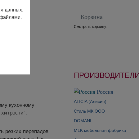
ия данных.
Корзина
 файлами.
Смотреть
корзину.
Контакты
ПРОИЗВОДИТЕЛ
Россия
ALICIA (Алисия)
ему кухонному
Cтиль МК ООО
 хитрости”,
DOMANI
MLK мебельная фабрика
ь резких перепадов