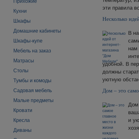
температур, и
Прихожие
эти правила в
Кухни
Несколько иде
Шкафы
Домашние кабинеты
В на
сам
Шкафы-купе
нам 
Мебель на заказ
инте
Матрасы
удобной. В пе
Столы
должны старат
уютную обстан
Тумбы и комоды
Дом – это само
Садовая мебель
Малые предметы
Дом 
Кровати
ваш
и ую
Кресла
хозя
Диваны