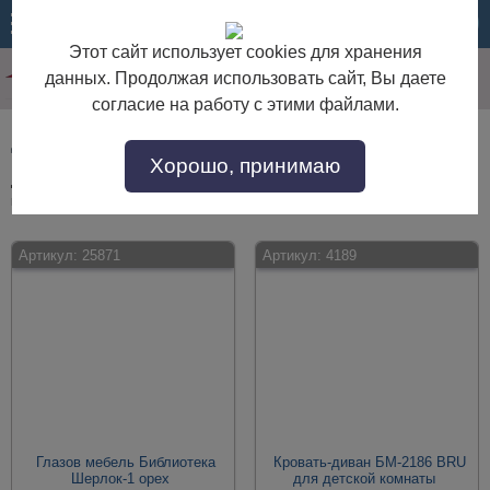
МЕНЮ
КОРЗИНА
Этот сайт использует cookies для хранения
данных. Продолжая использовать сайт, Вы даете
согласие на работу с этими файлами.
Детская мебель в классическом стиле
Хорошо, принимаю
Детская мебель в классическом стиле по выгодной цене. Покупайте в
интернет-магазине "Дом Мебели" с доставкой по Москве и области.
Артикул:
25871
Артикул:
4189
Глазов мебель Библиотека
Кровать-диван БМ-2186 BRU
Шерлок-1 орех
для детской комнаты