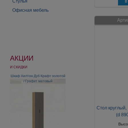
Стулья
Офисная мебель
Арти
АКЦИИ
И СКИДКИ
Шкаф Хилтон Дуб Крафт золотой
/ Графит матовый
Стол круглый,
(d 89
Высо