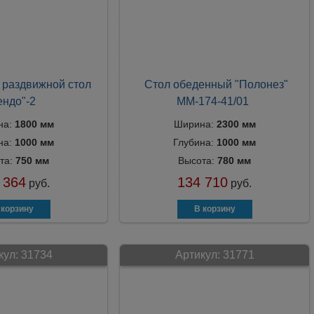
раздвижной стол
Стол обеденный "Полонез"
ендо"-2
ММ-174-41/01
на:
1800 мм
Ширина:
2300 мм
на:
1000 мм
Глубина:
1000 мм
та:
750 мм
Высота:
780 мм
 364
134 710
руб.
руб.
кул:
31734
Артикул:
31771