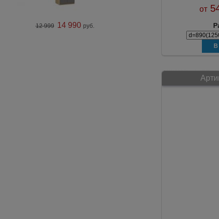
54
от
14 990
Р
12 999
руб.
Арти