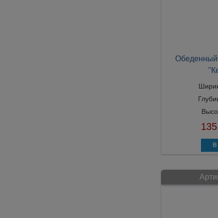
Обеденный 
"К
Шири
Глуби
Высо
135
Арти