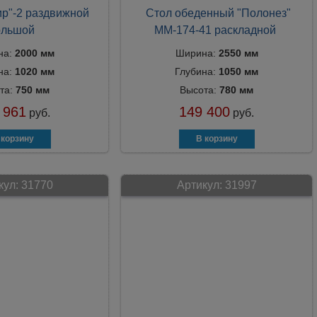
р"-2 раздвижной
Стол обеденный "Полонез"
ольшой
ММ-174-41 раскладной
на:
2000 мм
Ширина:
2550 мм
на:
1020 мм
Глубина:
1050 мм
та:
750 мм
Высота:
780 мм
 961
149 400
руб.
руб.
кул:
31770
Артикул:
31997