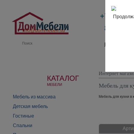
+7 (495)
Продолжа
8 (800) 
info@dommebeli.su
Производи
Интернет магази
КАТАЛОГ
Мебель для к
МЕБЕЛИ
Мебель из массива
Мебель для кухни в 
Детская мебель
Гостиные
Спальни
Арти