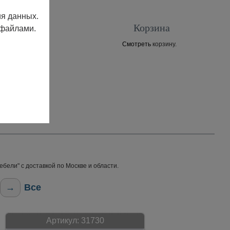
ия данных.
Корзина
 файлами.
Смотреть
корзину.
Контакты
бели" с доставкой по Москве и области.
→
Все
Артикул:
31730