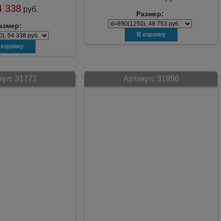
 338
руб.
Размер:
азмер:
кул:
31772
Артикул:
31996