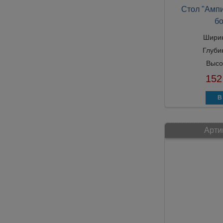
Стол "Ампи
б
Шири
Глуби
Высо
152
Арти