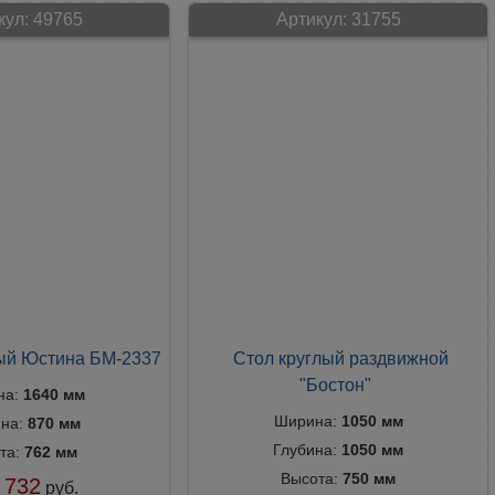
кул:
49765
Артикул:
31755
ый Юстина БМ-2337
Стол круглый раздвижной
"Бостон"
на:
1640 мм
Ширина:
1050 мм
ина:
870 мм
Глубина:
1050 мм
та:
762 мм
Высота:
750 мм
 732
руб.