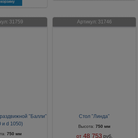
кул:
31759
Артикул:
31746
 раздвижной "Балли"
Стол "Линда"
0 и d 1050)
Высота:
750 мм
та:
750 мм
48 753
от
руб.