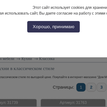
Этот сайт использует cookies для хранен
133-17-89
с 9:00 до 18:00
я использовать сайт, Вы даете согласие на работу с этими
Заказать звонок
302-17-89
Хорошо, принимаю
тели
Доставка и сборка
Скидки!
Статьи
н мебели
→
Кухни
→
Классика
ухни в классическом стиле
классическом стиле по выгодной цене. Покупайте в интернет-магазине "Дом Ме
Страницы:
1
2
3
кул:
31739
Артикул:
31763