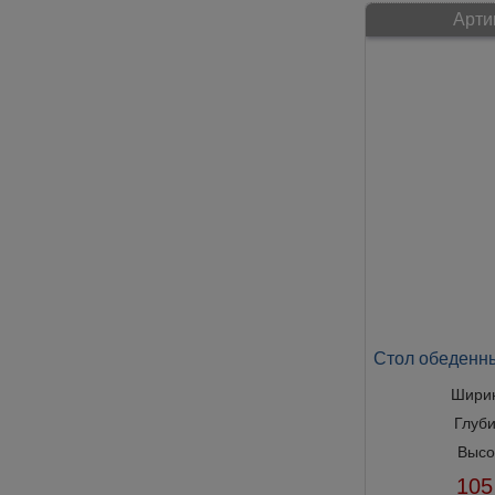
Арти
Стол обеденн
Шири
Глуб
Высо
105