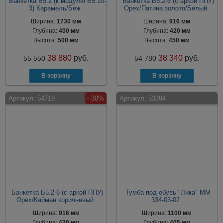
Банкетка Б5.2 (к модулю Б5.10-
Банкетка Б5.2-6 (с аркой ППУ)
3) Карамель/Беж
Орех/Патина золото/Белый
Ширина:
1730 мм
Ширина:
916 мм
Глубина:
400 мм
Глубина:
420 мм
Высота:
500 мм
Высота:
450 мм
38 880
руб.
38 340
руб.
55 550
54 780
Артикул:
54719
- 30%
Артикул:
53394
Банкетка Б5.2-6 (с аркой ППУ)
Тумба под обувь "Лика" ММ
Орех/Кайман коричневый
334-03-02
Ширина:
916 мм
Ширина:
1100 мм
Глубина:
420 мм
Глубина:
405 мм