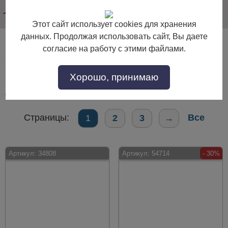
info@dommebeli.su
Этот сайт использует cookies для хранения
данных. Продолжая использовать сайт, Вы даете
Малые предметы интерьера в классическом
согласие на работу с этими файлами.
стиле
Хорошо, принимаю
Малые предметы интерьера в классическом стиле по выгодной цене.
Покупайте в интернет-магазине "Дом Мебели" с доставкой по Москве и
области.
Страницы:
Все
1
2
3
→
Артикул:
34808
Артикул:
54714
- 30%