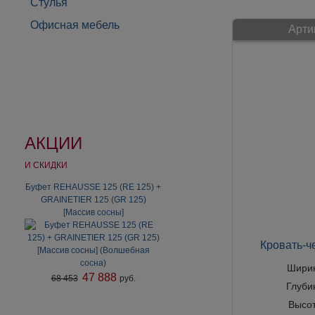
Стулья
Офисная мебель
Арти
АКЦИИ
И СКИДКИ
Буфет REHAUSSE 125 (RE 125) +
Вешалка с декором "Тюльпан"
Б5.7.60 Карамель/Беж (цена
GRAINETIER 125 (GR 125)
только за вешалку)
[Массив сосны]
Кровать-ч
Шири
47 888
68 453
руб.
Глуби
Высо