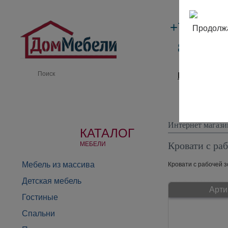
+7 (495)
Продолжа
8 (800) 
Производи
Интернет магази
КАТАЛОГ
Кровати с ра
МЕБЕЛИ
Мебель из массива
Кровати с рабочей з
Детская мебель
Арти
Гостиные
Спальни