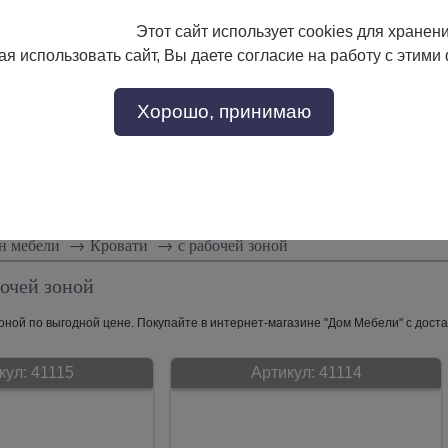
Этот сайт использует cookies для хранен
133-17-89
с 9:00 до 18:00
я использовать сайт, Вы даете согласие на работу с этими
Заказать звонок
302-17-89
Хорошо, принимаю
тели
Доставка и сборка
Скидки!
Статьи
н мебели
→
Кровати
→
с рабочей зоной
бочей зоной
оной по выгодной цене. Покупайте в интернет-магазине "Дом Мебели" с доста
кул:
41115
Артикул:
41114