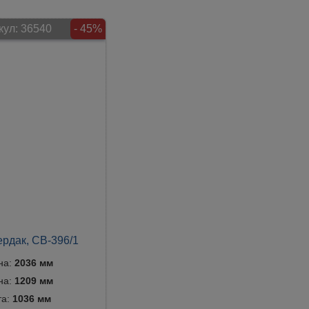
кул:
36540
- 45%
ердак, СВ-396/1
на:
2036 мм
на:
1209 мм
та:
1036 мм