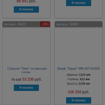
86 841
руб.
Артикул:
45472
- 25%
Артикул:
50850
Спальня "Лебо" из массива
Шкаф "Лаура" ММ-267-01/02Б
сосны
Ширина:
1222 мм
53 336
руб.
71 115
Глубина:
612 мм
Высота:
2238 мм
106 358
руб.