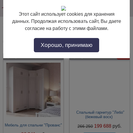
info@dommebeli.su
Этот сайт использует cookies для хранения
данных. Продолжая использовать сайт, Вы даете
Мебель для спальни в стиле прованс
согласие на работу с этими файлами.
Мебель для спальни в стиле прованс по выгодной цене. Покупайте в
интернет-магазине "Дом Мебели" с доставкой по Москве и области.
Хорошо, принимаю
Артикул:
51710
Артикул:
45473
- 25%
Спальный гарнитур "Лебо"
(бежевый воск)
Мебель для спальни "Прованс"
199 688
руб.
266 250