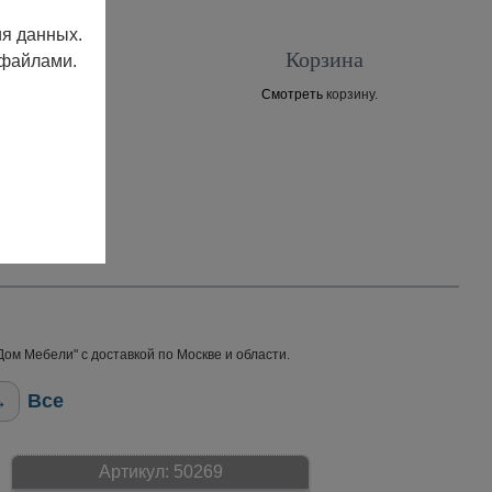
ия данных.
Корзина
 файлами.
Смотреть
корзину.
Контакты
ом Мебели" с доставкой по Москве и области.
→
Все
Артикул:
50269