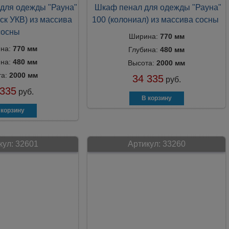
для одежды "Рауна"
Шкаф пенал для одежды "Рауна"
ск УКВ) из массива
100 (колониал) из массива сосны
сосны
Ширина:
770 мм
на:
770 мм
Глубина:
480 мм
ина:
480 мм
Высота:
2000 мм
та:
2000 мм
34 335
руб.
 335
руб.
кул:
32601
Артикул:
33260