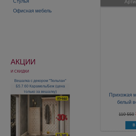
Стулья
Арти
Офисная мебель
АКЦИИ
И СКИДКИ
Вешалка с декором "Тюльпан"
Б5.7.60 Карамель/Беж (цена
только за вешалку)
Прихожая м
белый в
110 550