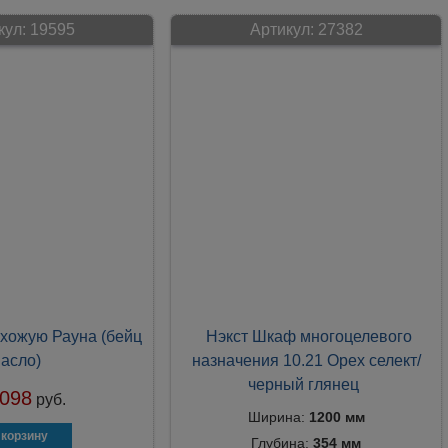
кул:
19595
Артикул:
27382
хожую Рауна (бейц
Нэкст Шкаф многоцелевого
асло)
назначения 10.21 Орех селект/
черный глянец
 098
руб.
Ширина:
1200 мм
Глубина:
354 мм