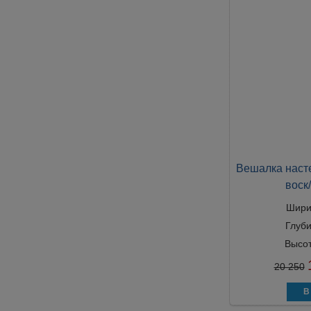
Вешалка наст
воск
Шири
Глуб
Высо
20 250