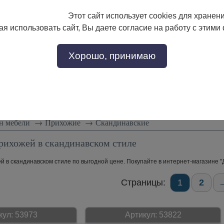
Этот сайт использует cookies для хранен
133-17-89
с 9:00 до 18:00
я использовать сайт, Вы даете согласие на работу с этими
Заказать звонок
302-17-89
Хорошо, принимаю
тели
Доставка и сборка
Скидки!
Статьи
н мебели
→
Прихожие
→
Скандинавские
рихожей в скандинавском стиле
 в скандинавском стиле по выгодной цене. Покупайте в интернет-магазине "Д
Страницы:
1
2
кул:
53973
Артикул:
53822