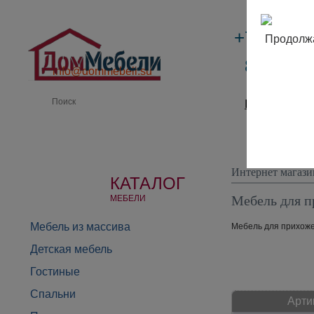
+7 (495)
Продолжа
8 (800) 
info@dommebeli.su
Производи
Интернет магази
КАТАЛОГ
Мебель для п
МЕБЕЛИ
Мебель из массива
Мебель для прихожей
Детская мебель
Гостиные
Спальни
Арти