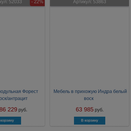
кул:
52033
- 22%
Артикул:
53863
одульная Форест
Мебель в прихожую Индра белый
оск/антрацит
воск
86 229
63 985
руб.
руб.