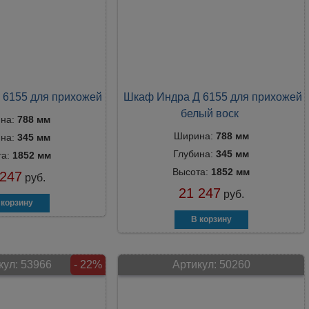
 6155 для прихожей
Шкаф Индра Д 6155 для прихожей
белый воск
на:
788 мм
Ширина:
788 мм
ина:
345 мм
Глубина:
345 мм
та:
1852 мм
Высота:
1852 мм
 247
руб.
21 247
руб.
кул:
53966
- 22%
Артикул:
50260