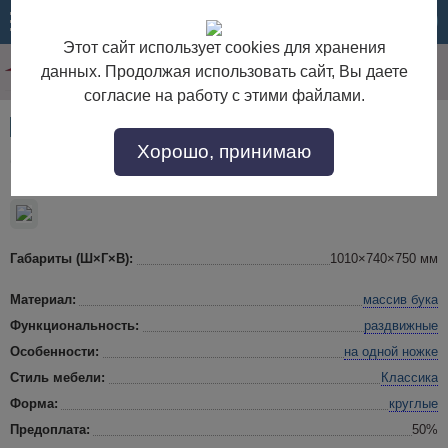
МЕНЮ
КОРЗИНА
Этот сайт использует cookies для хранения
данных. Продолжая использовать сайт, Вы даете
согласие на работу с этими файлами.
Артикул:
31760
Хорошо, принимаю
Стол раздвижной "Балли"-3 овальный
Габариты (Ш×Г×В):
1010×740×750 мм
Материал:
массив бука
Функциональность:
раздвижные
Особенности:
на одной ножке
Стиль мебели:
Классика
Форма:
круглые
Предоплата:
50%