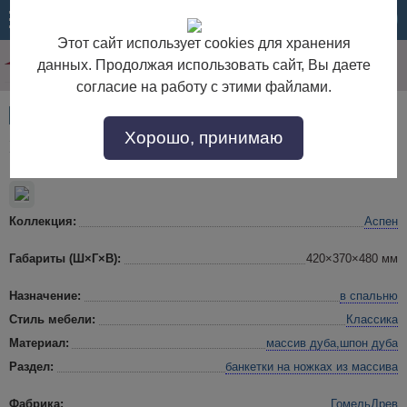
МЕНЮ
КОРЗИНА
Этот сайт использует cookies для хранения
данных. Продолжая использовать сайт, Вы даете
согласие на работу с этими файлами.
Артикул:
54515
Хорошо, принимаю
Банкетка "Аспен" ГМ 8229
Коллекция:
Аспен
Габариты (Ш×Г×В):
420×370×480 мм
Назначение:
в спальню
Стиль мебели:
Классика
Материал:
массив дуба,шпон дуба
Раздел:
банкетки на ножках
из массива
Фабрика:
ГомельДрев