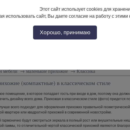
Этот сайт использует cookies для хранен
133-17-89
с 9:00 до 18:00
я использовать сайт, Вы даете согласие на работу с этими
Заказать звонок
302-17-89
Хорошо, принимаю
тели
Доставка и сборка
Скидки!
Статьи
н мебели
→
маленькие прихожие
→
Классика
ихожие (компактные) в классическом стиле
вое помещение, в которое попадает гость при входе в дом, поэтому она дол
чить дизайну всего дома. Прихожая в классическом стиле (фото) придется п
 лучше всего подходит для оформления прихожих правильной геометрической 
кой квартире или квадратной прихожей в современной новостройке.
 гармонично будут смотреться зеркала в полный рост или внушительные ниш
ой гаммы, то отличительной чертой классической прихожей являются благоро