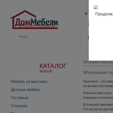
+7 (495)
Продолжа
8 (800) 
info@dommebeli.su
Производи
Интернет магази
КАТАЛОГ
Маленькие пр
МЕБЕЛИ
Мебель из массива
Прихожая – это пер
не должен противоре
Детская мебель
Классический стиль
Гостиные
коридора в сталинс
В большой прихожей
Спальни
Что касается цветов