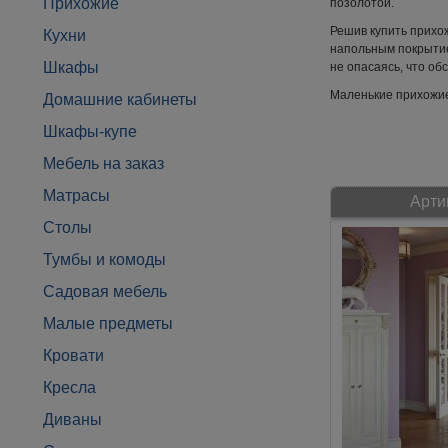
Прихожие
позолотой.
Решив купить прихож
Кухни
напольным покрытием
Шкафы
не опасаясь, что об
Маленькие прихожие 
Домашние кабинеты
Шкафы-купе
Мебель на заказ
Матрасы
Арти
Столы
Тумбы и комоды
Садовая мебель
Малые предметы
Кровати
Кресла
Диваны