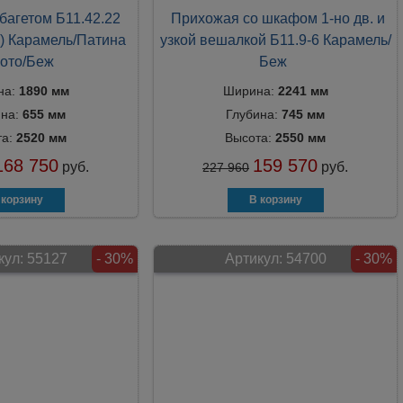
багетом Б11.42.22
Прихожая со шкафом 1-но дв. и
") Карамель/Патина
узкой вешалкой Б11.9-6 Карамель/
ото/Беж
Беж
на:
1890 мм
Ширина:
2241 мм
ина:
655 мм
Глубина:
745 мм
та:
2520 мм
Высота:
2550 мм
168 750
159 570
руб.
руб.
227 960
кул:
55127
- 30%
Артикул:
54700
- 30%