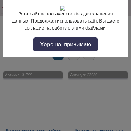
info@dommebeli.su
Этот сайт использует cookies для хранения
данных. Продолжая использовать сайт, Вы даете
Кровати в спальню 180х200 см
согласие на работу с этими файлами.
Кровати в спальню 180х200 см по выгодной цене. Покупайте в интернет-
магазине "Дом Мебели" с доставкой по Москве и области.
Хорошо, принимаю
Страницы:
Все
1
2
→
Артикул:
31799
Артикул:
23680
Кровать двуспальная с гибким
Кровать двуспальная "Луи