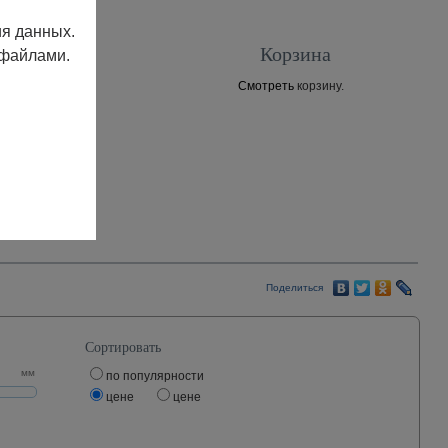
ия данных.
Корзина
 файлами.
Смотреть
корзину.
Контакты
Поделиться
Сортировать
мм
по популярности
цене
цене