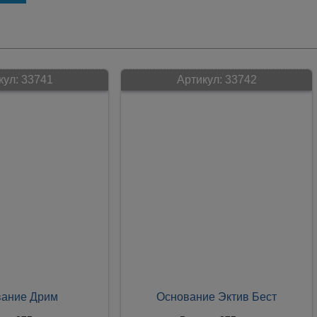
кул:
33741
Артикул:
33742
ание Дрим
Основание Эктив Бест