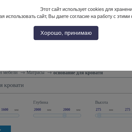
Этот сайт использует cookies для хранен
133-17-89
с 9:00 до 18:00
я использовать сайт, Вы даете согласие на работу с этими
Заказать звонок
302-17-89
Хорошо, принимаю
тели
Доставка и сборка
Скидки!
Статьи
н мебели
→
Матрасы
→
основание для кровати
я кровати
Глубина
Высота
мм
мм
мм
мм