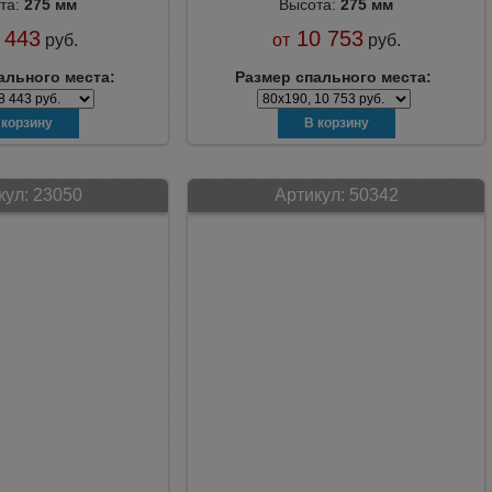
та:
275 мм
Высота:
275 мм
 443
10 753
руб.
от
руб.
ального места:
Размер спального места:
кул:
23050
Артикул:
50342