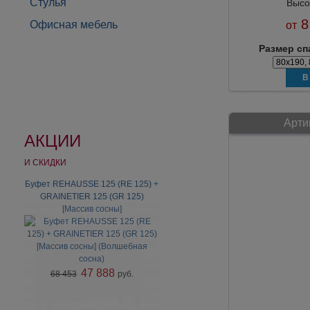
Стулья
Высо
8
Офисная мебель
от
Размер сп
Арти
АКЦИИ
И СКИДКИ
Буфет REHAUSSE 125 (RE 125) +
Комод "Ольса" 042 (белый лак)
GRAINETIER 125 (GR 125)
(3.1.1) из массива сосны
[Массив сосны]
47 888
68 453
руб.