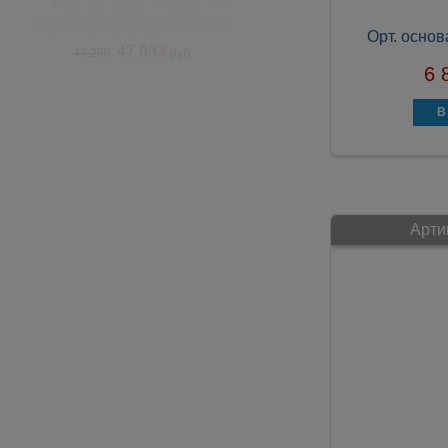
Орт. осно
47 833
44 290
руб.
6 
Арти