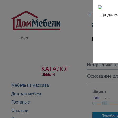
+7 (495)
Продолжа
8 (800) 
Производи
Интернет магази
КАТАЛОГ
Основание дл
МЕБЕЛИ
Мебель из массива
Ширина
Детская мебель
мм
Гостиные
Спальни