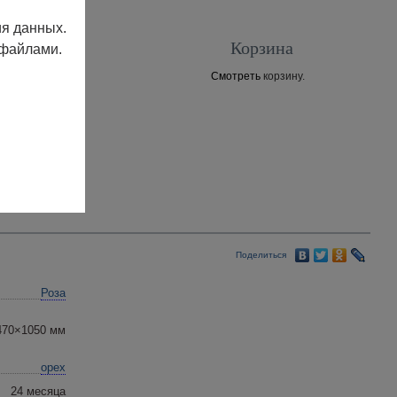
ия данных.
Корзина
 файлами.
Смотреть
корзину.
Контакты
Поделиться
Роза
470×1050 мм
орех
24 месяца