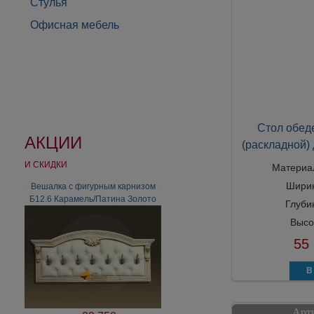
Стулья
Офисная мебель
Стол обед
АКЦИИ
(раскладной) 
И СКИДКИ
Материа
Шири
Буфет REHAUSSE 125 (RE 125) +
Вешалка с фигурным карнизом
Б12.6 Карамель/Патина Золото
GRAINETIER 125 (GR 125)
Глуби
[Массив сосны]
Высо
55
47 888
68 453
руб.
Арт