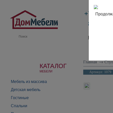
+7 (495)
Продолжа
8 (800) 
Производи
Главная
→
Стул
КАТАЛОГ
МЕБЕЛИ
Артикул:
1079
Мебель из массива
Детская мебель
Гостиные
Спальни