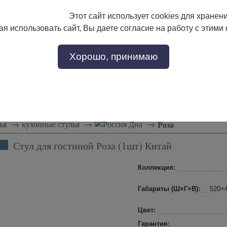
Этот сайт использует cookies для хранен
133-17-89
с 9:00 до 18:00
я использовать сайт, Вы даете согласие на работу с этими
Заказать звонок
302-17-89
Хорошо, принимаю
тели
Доставка и сборка
Скидки!
Статьи
ья
→
кухонные стулья
→
Диа
→
Роза
Стул для гостиной Роза (1шт) Китай
Коллекция:
Габариты (Ш×Г×В):
520×
Цвет:
Гарантия: