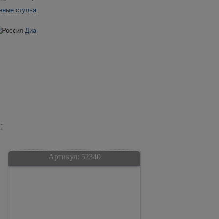
нные стулья
Диа
:
Артикул:
52340