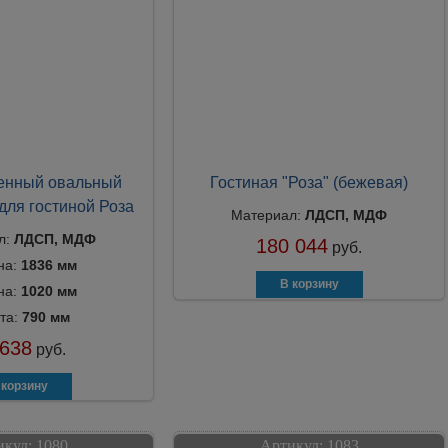
енный овальный
Гостиная "Роза" (бежевая)
для гостиной Роза
Материал:
ЛДСП, МДФ
л:
ЛДСП, МДФ
180 044
руб.
на:
1836 мм
на:
1020 мм
та:
790 мм
 638
руб.
икул:
1080
Артикул:
1083