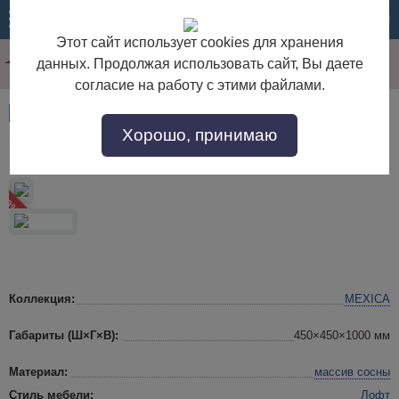
МЕНЮ
КОРЗИНА
Этот сайт использует cookies для хранения
данных. Продолжая использовать сайт, Вы даете
согласие на работу с этими файлами.
Артикул:
55008
Хорошо, принимаю
Стул MEXICA-CHAISE из массива сосны
 10%
Коллекция:
MEXICA
Габариты (Ш×Г×В):
450×450×1000 мм
Материал:
массив сосны
Стиль мебели:
Лофт