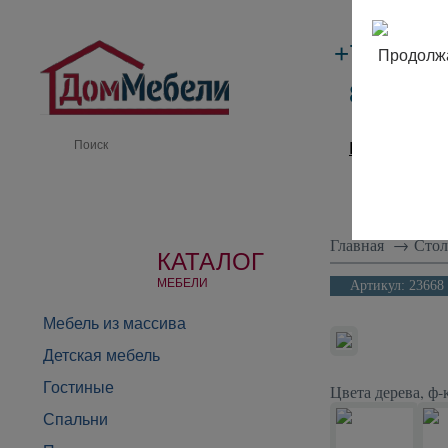
+7 (495)
Продолжа
8 (800) 
Производи
Главная
→
Сто
КАТАЛОГ
МЕБЕЛИ
Артикул:
23668
Мебель из массива
Детская мебель
Гостиные
Цвета дерева, ф
Спальни