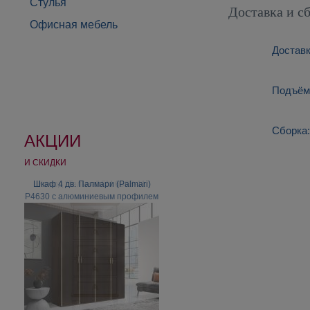
Стулья
Доставка и с
Офисная мебель
Доставк
Подъём:
Сборка:
АКЦИИ
И СКИДКИ
Шкаф 4 дв. Палмари (Palmari)
Комод "Тельма" ГМ 6563-11
P4630 с алюминиевым профилем