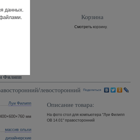
ия данных.
Корзина
 файлами.
Смотреть
корзину.
Контакты
и Филипп
равосторонний/левосторонний
Поделиться
Описание товара:
Луи Филипп
На фото стол для компьютера "Луи Филипп
400×600×760 мм
ОВ 14.01" правосторонний
массив ольхи
дизайнерские