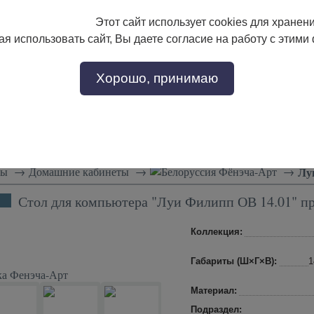
Этот сайт использует cookies для хранен
133-17-89
с 9:00 до 18:00
я использовать сайт, Вы даете согласие на работу с этими
Заказать звонок
302-17-89
Хорошо, принимаю
тели
Доставка и сборка
Скидки!
Статьи
лы
→
Домашние кабинеты
→
Фёнэча-Арт
→
Лу
Стол для компьютера "Луи Филипп ОВ 14.01" п
Коллекция:
Габариты (Ш×Г×В):
1
-ка Фенэча-Арт
Материал:
Подраздел: