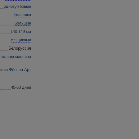
однотумбовые
Классика
большие
140-149 см
с ящиками
Белоруссия
ителя
из массива
Фёнэча-Арт
45-60 дней