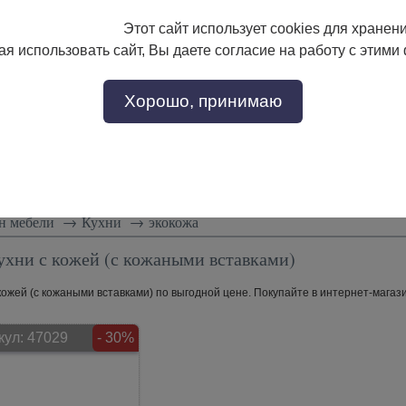
Этот сайт использует cookies для хранен
133-17-89
с 9:00 до 18:00
я использовать сайт, Вы даете согласие на работу с этими
Заказать звонок
302-17-89
Хорошо, принимаю
тели
Доставка и сборка
Скидки!
Статьи
н мебели
→
Кухни
→
экокожа
ухни с кожей (с кожаными вставками)
кожей (с кожаными вставками) по выгодной цене. Покупайте в интернет-магази
кул:
47029
- 30%