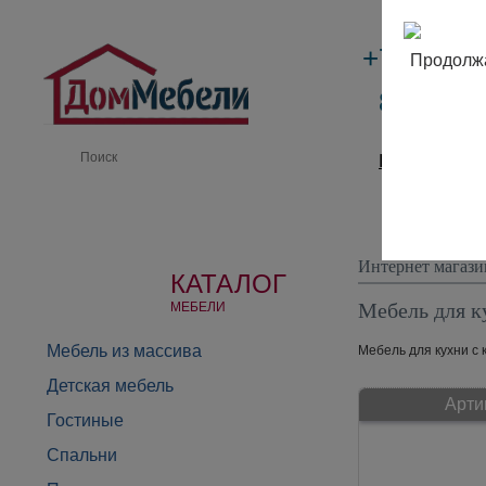
+7 (495)
Продолжа
8 (800) 
Производи
Интернет магази
КАТАЛОГ
Мебель для к
МЕБЕЛИ
Мебель из массива
Мебель для кухни с 
Детская мебель
Арти
Гостиные
Спальни