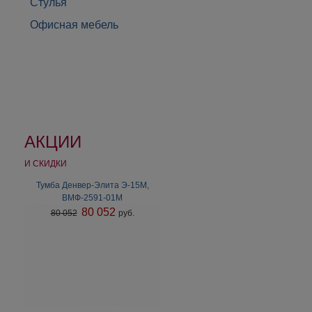
Стулья
Офисная мебель
АКЦИИ
И СКИДКИ
Вешалка с фигурным карнизом
Тумба Денвер-Элита Э-15М,
Б12.6 Карамель/Патина Золото
ВМФ-2591-01М
80 052
80 052
руб.