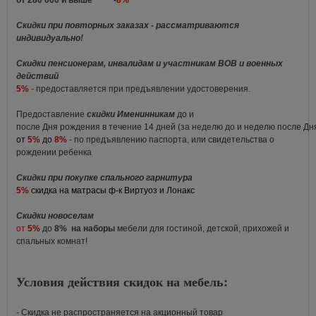
от 280 000 и выше -
8%
Скидки при повторных заказах - рассматриваются
индивидуально!
Скидки пенсионерам, инвалидам и участникам ВОВ и военных
действий
5%
- предоставляется при предъявлении удостоверения.
Предоставление
скидки Именинникам
до и
после Дня рождения в течение 14 дней (за неделю до и неделю после Д
от
5%
до
8%
- по предъявлению паспорта, или свидетельства о
рождении ребенка
Скидки при покупке спального гарнитура
5%
скидка на матрасы ф-к Виртуоз и Лонакс
Скидки новоселам
от
5%
до
8%
на наборы
мебели для гостиной, детской, прихожей и
спальных комнат!
Условия действия скидок на мебель:
- Скидка не распространяется на акционный товар