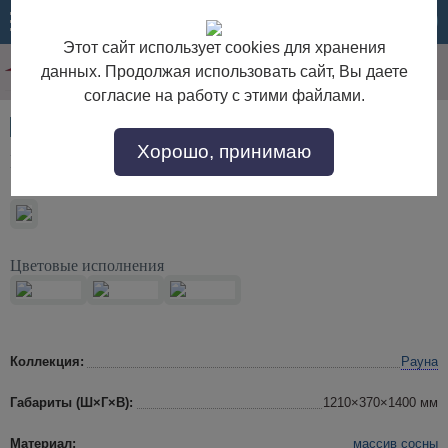
МЕНЮ
КОРЗИНА
Этот сайт использует cookies для хранения
данных. Продолжая использовать сайт, Вы даете
согласие на работу с этими файлами.
Артикул:
46988
Хорошо, принимаю
Шкаф для посуды-20 Рауна (белый воск укр)
Цветовые исполнения
Коллекция:
Рауна
Габариты (Ш×Г×В):
1210×370×1400 мм
Материал:
массив сосны