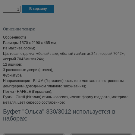
Описание товара:
Особенности
Размеры 1570 x 2190 x 465 мм;
Из массива сосны;
Цветовая отделка: «белый лак», «белый лак/антик 24», «серый 7042»,
«серый 7042/антик 24»;
12 ящиков;
3 распашные двери (стекло);
Фурнитура
Направляющие - BLUM (Германия), скрытого монтажа со встроенным
демпфером (доводчиком плавного закрывания);
Петли - HAFELE (Германия);
Ручки - Giusti (Италия) стиль классика, имеют форму квадрата, материал
металл, цвет серебро состаренное;
Буфет "Ольса" 330/3012 используется в
наборах: