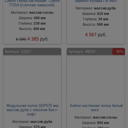
Сиело Полка настенная "Сиело"
Зеркало Купава ГМ 8407
77314 (стеллаж навесной)
Материал:
массив дуба
Материал:
массив сосны
Ширина:
810 мм
Ширина:
400 мм
Глубина:
30 мм
Глубина:
230 мм
Высота:
590 мм
Высота:
400 мм
4 567
руб.
4 385
руб.
6 090
Артикул:
52517
Артикул:
48524
- 30%
Модульная полка 310*575 мм,
Бейли настенная полка белый
массив дуба с обзолом Бест-
воск
лофт
Материал:
массив сосны
Материал:
массив дуба
Ширина:
950 мм
Ширина:
575 мм