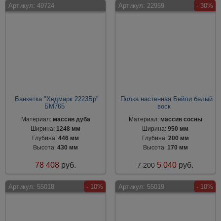
Артикул:
49724
Артикул:
22959
- 30%
Банкетка "Хедмарк 2223Бр"
Полка настенная Бейли белый
БМ765
воск
Материал:
массив дуба
Материал:
массив сосны
Ширина:
1248 мм
Ширина:
950 мм
Глубина:
446 мм
Глубина:
200 мм
Высота:
430 мм
Высота:
170 мм
78 408
руб.
5 040
руб.
7 200
Артикул:
55018
- 10%
Артикул:
55019
- 10%