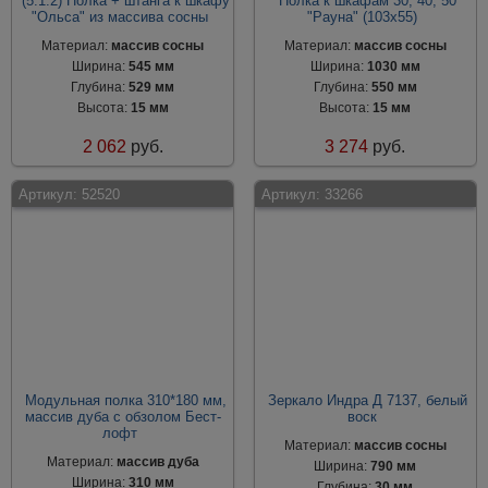
(5.1.2) Полка + штанга к шкафу
Полка к шкафам 30, 40, 50
"Ольса" из массива сосны
"Рауна" (103х55)
Материал:
массив сосны
Материал:
массив сосны
Ширина:
545 мм
Ширина:
1030 мм
Глубина:
529 мм
Глубина:
550 мм
Высота:
15 мм
Высота:
15 мм
2 062
руб.
3 274
руб.
Артикул:
52520
Артикул:
33266
Модульная полка 310*180 мм,
Зеркало Индра Д 7137, белый
массив дуба с обзолом Бест-
воск
лофт
Материал:
массив сосны
Материал:
массив дуба
Ширина:
790 мм
Ширина:
310 мм
Глубина:
30 мм