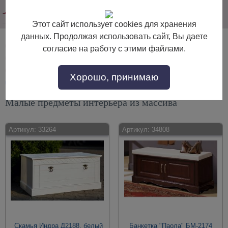
info@dommebeli.su
Этот сайт использует cookies для хранения
данных. Продолжая использовать сайт, Вы даете
банкетки для обуви
полки в комнату
согласие на работу с этими файлами.
зеркала в багете
шкафы настенные и полки
банкетки на ножках
разная мебель
цветочницы
Хорошо, принимаю
навесные шкафы
этажерки
каминные панели
Малые предметы интерьера из массива
Артикул:
33264
Артикул:
34808
Скамья Индра Д2188, белый
Банкетка "Паола" БМ-2174