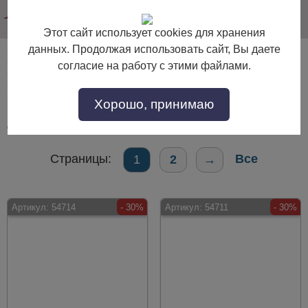
info@dommebeli.su
Этот сайт использует cookies для хранения
данных. Продолжая использовать сайт, Вы даете
Банкетки для обуви в прихожую из ЛДСП и
согласие на работу с этими файлами.
МДФ
Хорошо, принимаю
Банкетки для обуви в прихожую из ЛДСП и МДФ по выгодной цене.
Покупайте в интернет-магазине "Дом Мебели" с доставкой по Москве и
области.
Страницы:
Все
1
2
→
Артикул:
54714
- 30%
Артикул:
54711
- 30%