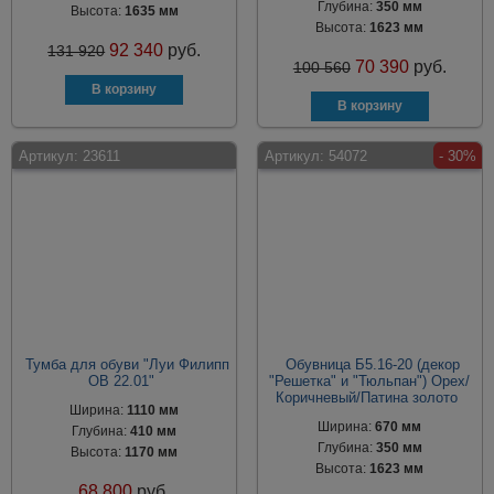
Глубина:
350 мм
Высота:
1635 мм
Высота:
1623 мм
92 340
руб.
131 920
70 390
руб.
100 560
Артикул:
23611
Артикул:
54072
- 30%
Тумба для обуви "Луи Филипп
Обувница Б5.16-20 (декор
ОВ 22.01"
"Решетка" и "Тюльпан") Орех/
Коричневый/Патина золото
Ширина:
1110 мм
Ширина:
670 мм
Глубина:
410 мм
Глубина:
350 мм
Высота:
1170 мм
Высота:
1623 мм
68 800
руб.