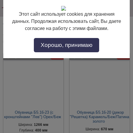
info@dommebeli.su
Этот сайт использует cookies для хранения
данных. Продолжая использовать сайт, Вы даете
Тумбы в прихожую высокие
согласие на работу с этими файлами.
Тумбы в прихожую высокие по выгодной цене. Покупайте в интернет-
магазине "Дом Мебели" с доставкой по Москве и области.
Хорошо, принимаю
Артикул:
54065
- 30%
Артикул:
54070
- 30%
Обувница Б5.16-23 (с
Обувница Б5.16-20 (декор
кронштейнами "Лев") Орех/Беж
"Решетка) Карамель/Беж/Патина
золото
Ширина:
1266 мм
Ширина:
670 мм
Глубина:
400 мм