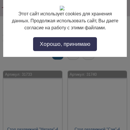
info@dommebeli.su
Этот сайт использует cookies для хранения
данных. Продолжая использовать сайт, Вы даете
Столы на четырех ножках
согласие на работу с этими файлами.
Столы на четырех ножках по выгодной цене. Покупайте в интернет-
магазине "Дом Мебели" с доставкой по Москве и области.
Хорошо, принимаю
Страницы:
Все
1
2
→
Артикул:
31733
Артикул:
31740
Стол раздвижной "Натали"-4
Стол раздвижной "Сэм"-4