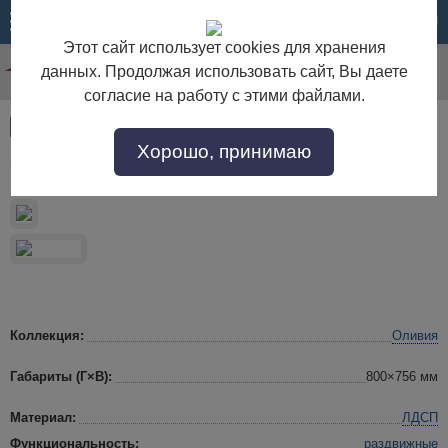
МЕНЮ
КОРЗИНА
Этот сайт использует cookies для хранения
данных. Продолжая использовать сайт, Вы даете
согласие на работу с этими файлами.
Артикул:
30686
Хорошо, принимаю
Оливия Кухонный стол раздвижной
Коллекция:
Оливия
Габариты (Г×В):
800×756 мм
Материал:
ЛДСП
Функциональность:
раздвижные