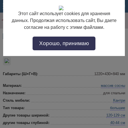
МЕНЮ
КОРЗИНА
Этот сайт использует cookies для хранения
данных. Продолжая использовать сайт, Вы даете
согласие на работу с этими файлами.
Артикул:
24516
Хорошо, принимаю
Комод большой 13 ящиков
Габариты (Ш×Г×В):
1220×430×840 мм
Материал:
массив сосны
Назначение:
для спальни
Стиль мебели:
Кантри
Тип товара:
большие
Другие товары шириной:
120-129 см
другие товары глубиной:
40-44 см