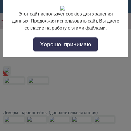
МЕНЮ
КОРЗИНА
Этот сайт использует cookies для хранения
данных. Продолжая использовать сайт, Вы даете
согласие на работу с этими файлами.
Артикул:
53668
Хорошо, принимаю
Стол письменный Б5.17.1 МДФ орех/патина
золото
 30%
Декоры - кронштейны (дополнительная опция)