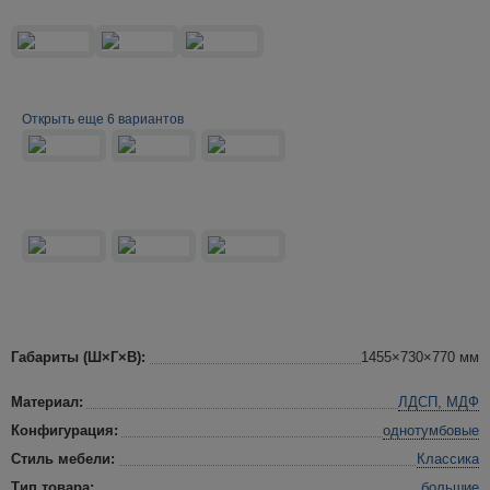
Открыть еще 6 вариантов
Габариты (Ш×Г×В):
1455×730×770 мм
Материал:
ЛДСП, МДФ
Конфигурация:
однотумбовые
Стиль мебели:
Классика
Тип товара:
большие