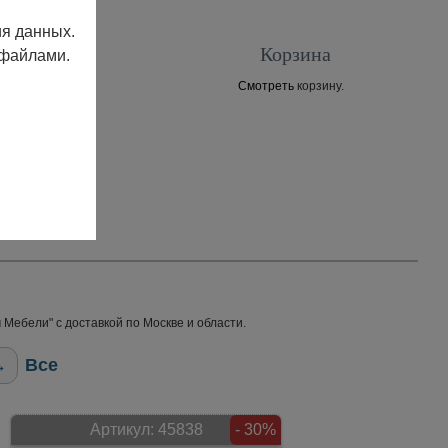
ия данных.
Корзина
 файлами.
Смотреть
корзину.
Контакты
Мебели" с доставкой по Москве и области.
→
Все
Артикул:
45838
- 30%