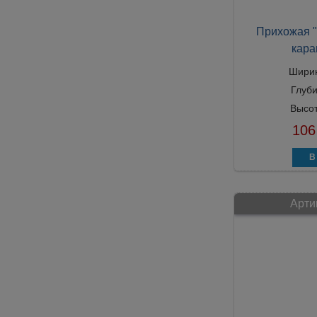
Прихожая "
кара
Шири
Глуб
Высо
106
Арти