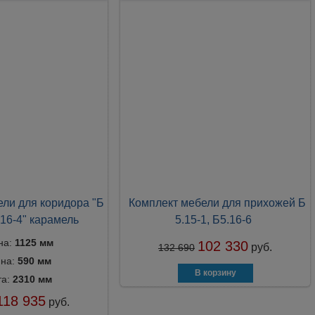
ли для коридора "Б
Комплект мебели для прихожей Б
5.16-4" карамель
5.15-1, Б5.16-6
на:
1125 мм
102 330
руб.
132 690
ина:
590 мм
та:
2310 мм
118 935
руб.