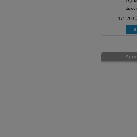
Глуб
Высо
171 260
Арти