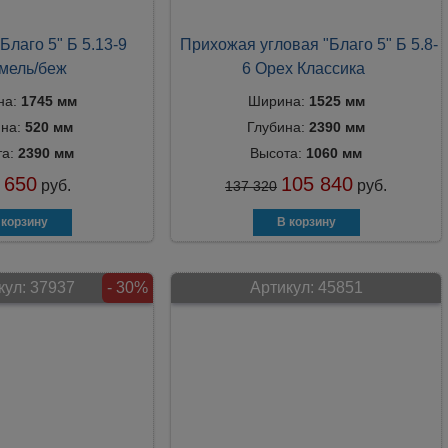
Благо 5" Б 5.13-9
Прихожая угловая "Благо 5" Б 5.8-
мель/беж
6 Орех Классика
на:
1745 мм
Ширина:
1525 мм
ина:
520 мм
Глубина:
2390 мм
та:
2390 мм
Высота:
1060 мм
 650
105 840
руб.
руб.
137 320
кул:
37937
- 30%
Артикул:
45851