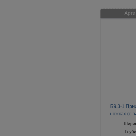
Арти
Б9.3-1 При
ножках (с 
Шири
Глуб