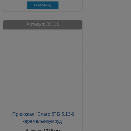
Артикул:
35135
Прихожая "Благо 5" Б 5.13-9
карамель/изумруд
Ширина:
1745 мм