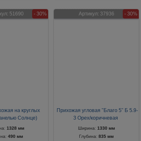
кул:
51690
- 30%
Артикул:
37936
- 30%
хожая на круглых
Прихожая угловая "Благо 5" Б 5.9-
панелью Солнце)
3 Орех/коричневая
на:
1328 мм
Ширина:
1330 мм
ина:
490 мм
Глубина:
835 мм