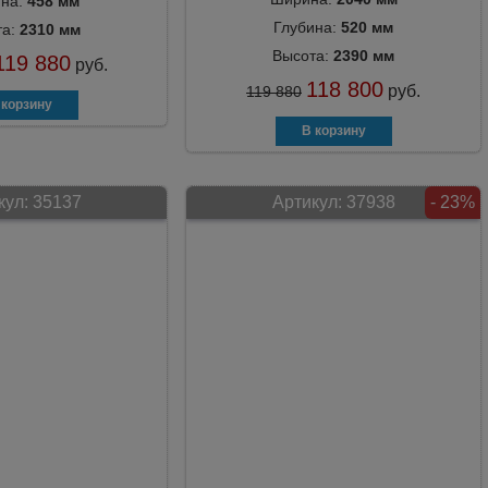
ина:
458 мм
Глубина:
520 мм
та:
2310 мм
Высота:
2390 мм
119 880
руб.
118 800
руб.
119 880
кул:
35137
Артикул:
37938
- 23%