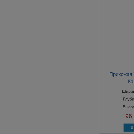
Прихожая "
Ка
Шири
Глуб
Высо
96