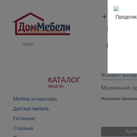
+7 (495)
Продолжа
8 (800) 
info@dommebeli.su
Производи
Интернет магази
КАТАЛОГ
Маленькие п
МЕБЕЛИ
Мебель из массива
Маленькие прихожие 
Детская мебель
Гостиные
Спальни
Арти