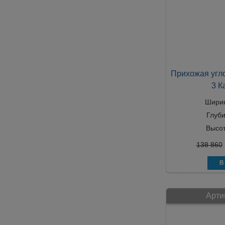
Прихожая угло
3 К
Шири
Глуб
Высо
138 860
Арти