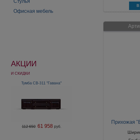
Стулья
Офисная мебель
Арти
АКЦИИ
И СКИДКИ
Тумба СВ-311 "Гавана"
Прихожая "Б
61 958
112 650
руб.
Шири