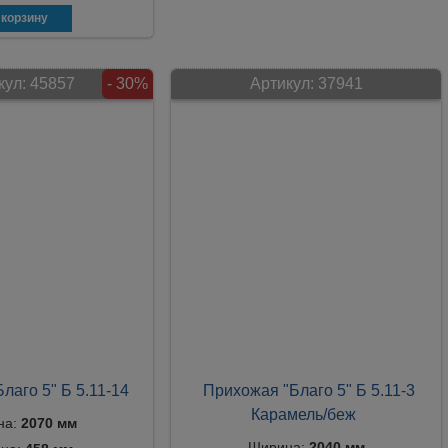
кул:
45857
- 30%
Артикул:
37941
лаго 5" Б 5.11-14
Прихожая "Благо 5" Б 5.11-3
Карамель/беж
на:
2070 мм
Ширина:
2040 мм