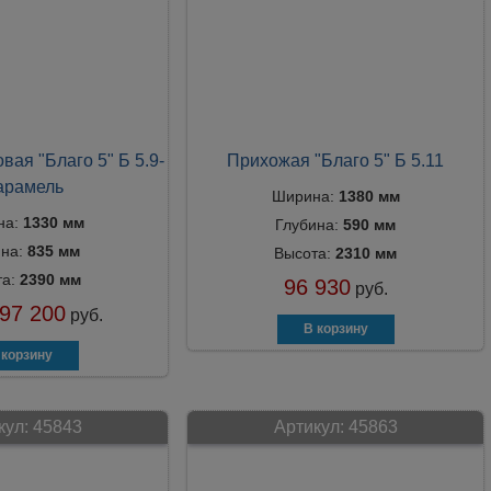
вая "Благо 5" Б 5.9-
Прихожая "Благо 5" Б 5.11
арамель
Ширина:
1380 мм
на:
1330 мм
Глубина:
590 мм
ина:
835 мм
Высота:
2310 мм
та:
2390 мм
96 930
руб.
97 200
руб.
кул:
45843
Артикул:
45863