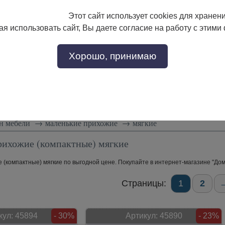
Этот сайт использует cookies для хранен
133-17-89
с 9:00 до 18:00
я использовать сайт, Вы даете согласие на работу с этими
Заказать звонок
302-17-89
Хорошо, принимаю
тели
Доставка и сборка
Скидки!
Статьи
н мебели
→
маленькие прихожие
→
мягкие
рихожие (компактные) мягкие
(компактные) мягкие по выгодной цене. Покупайте в интернет-магазине "Дом 
Страницы:
1
2
кул:
45894
- 30%
Артикул:
45890
- 23%