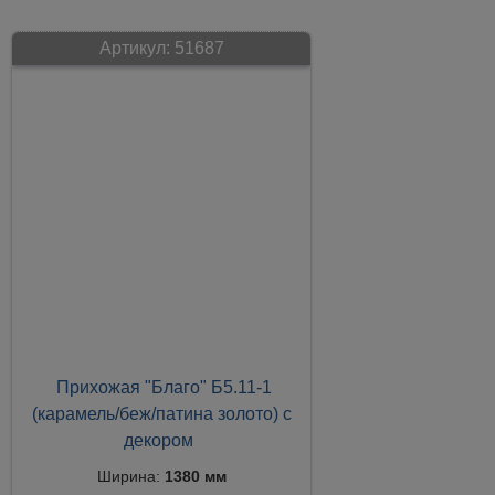
Артикул:
51687
Прихожая "Благо" Б5.11-1
(карамель/беж/патина золото) с
декором
Ширина:
1380 мм