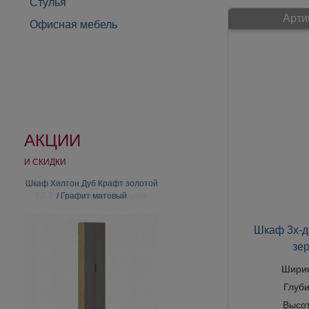
Стулья
Арти
Офисная мебель
АКЦИИ
И СКИДКИ
Шкаф Хилтон Дуб Крафт золотой
/ Графит матовый
Шкаф 3х-д
зе
Шири
Глуб
Высо