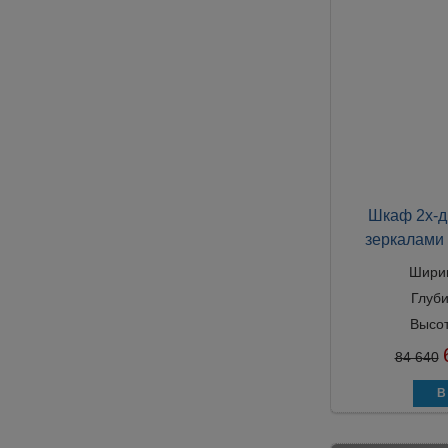
Шкаф 2х-д
зеркалами 
Шири
Глуб
Высо
84 640