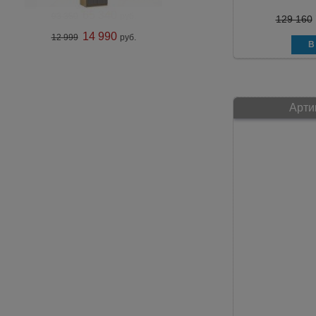
129 160
14 990
12 999
руб.
Арти