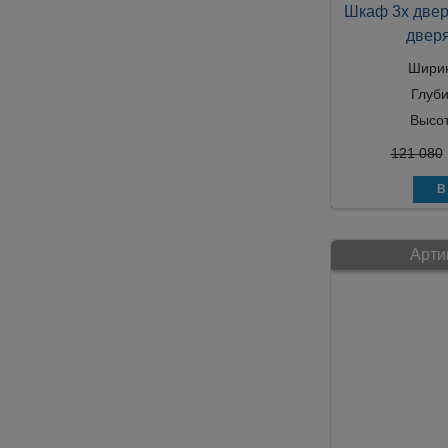
Шкаф 3х двер
двер
Шири
Глуб
Высо
121 080
Арти