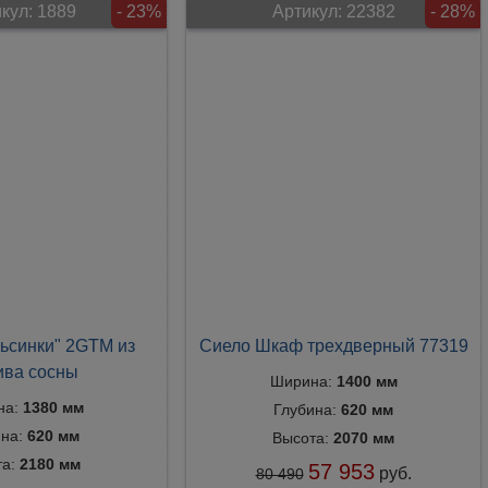
кул:
1889
- 23%
Артикул:
22382
- 28%
ьсинки" 2GTM из
Сиело Шкаф трехдверный 77319
ива сосны
Ширина:
1400 мм
на:
1380 мм
Глубина:
620 мм
ина:
620 мм
Высота:
2070 мм
та:
2180 мм
57 953
руб.
80 490