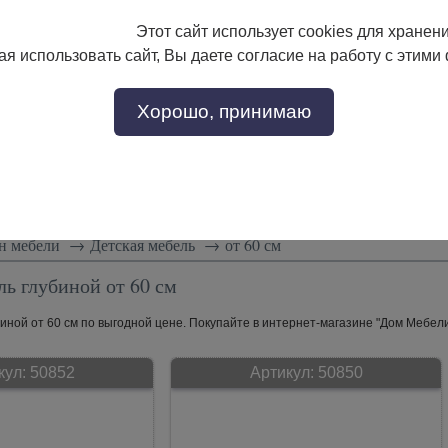
Этот сайт использует cookies для хранен
133-17-89
с 9:00 до 18:00
я использовать сайт, Вы даете согласие на работу с этими
Заказать звонок
302-17-89
Хорошо, принимаю
тели
Доставка и сборка
Скидки!
Статьи
н мебели
→
Детская мебель
→
от 60 см
ль глубиной от 60 см
иной от 60 см по выгодной цене. Покупайте в интернет-магазине "Дом Мебели"
кул:
50852
Артикул:
50850