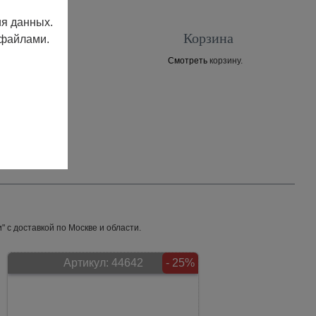
ия данных.
Корзина
 файлами.
Смотреть
корзину.
Контакты
 с доставкой по Москве и области.
Артикул:
44642
- 25%