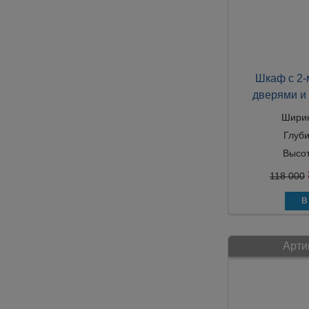
Шкаф с 2-
дверями и
Шири
Глуб
Высо
118 000
Арти