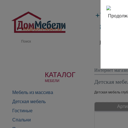
+7 (495)
Продолжа
8 (800) 
info@dommebeli.su
Производи
Интернет магази
КАТАЛОГ
Детская мебе
МЕБЕЛИ
Мебель из массива
Детская мебель глуб
Детская мебель
Арти
Гостиные
Спальни