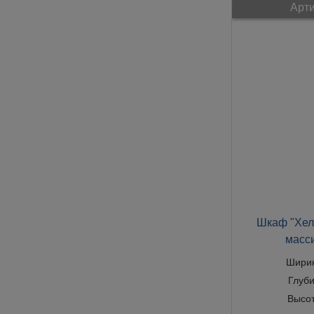
Арти
Шкаф "Хел
масс
Шири
Глуб
Высо