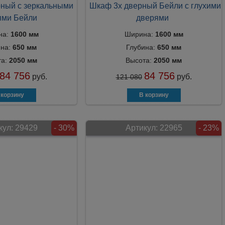
ный с зеркальными
Шкаф 3х дверный Бейли с глухими
ями Бейли
дверями
на:
1600 мм
Ширина:
1600 мм
ина:
650 мм
Глубина:
650 мм
та:
2050 мм
Высота:
2050 мм
84 756
84 756
руб.
руб.
121 080
кул:
29429
- 30%
Артикул:
22965
- 23%