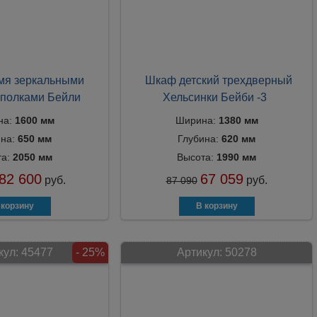
мя зеркальными
Шкаф детский трехдверный
 полками Бейли
Хельсинки Бейби -3
на:
1600 мм
Ширина:
1380 мм
ина:
650 мм
Глубина:
620 мм
та:
2050 мм
Высота:
1990 мм
82 600
67 059
руб.
руб.
87 090
кул:
45477
- 25%
Артикул:
50278