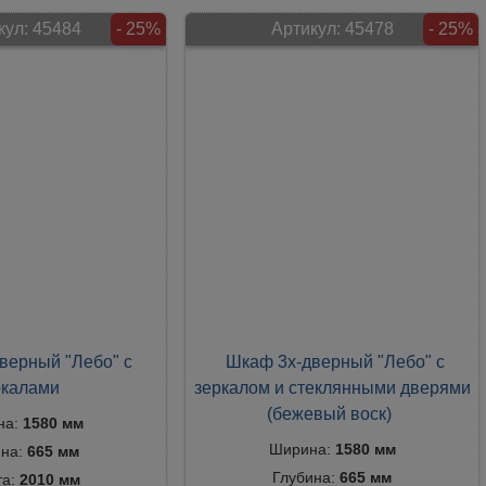
кул:
45484
- 25%
Артикул:
45478
- 25%
верный "Лебо" с
Шкаф 3х-дверный "Лебо" с
ркалами
зеркалом и стеклянными дверями
(бежевый воск)
на:
1580 мм
Ширина:
1580 мм
ина:
665 мм
Глубина:
665 мм
та:
2010 мм