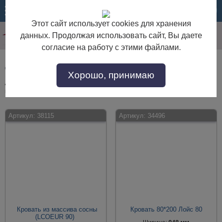
МЕНЮ
КОРЗИНА
Этот сайт использует cookies для хранения
данных. Продолжая использовать сайт, Вы даете
согласие на работу с этими файлами.
Детская мебель 80х200 см
Хорошо, принимаю
Детская мебель 80х200 см по выгодной цене. Покупайте в интернет-
магазине "Дом Мебели" с доставкой по Москве и области.
Артикул:
38115
Артикул:
34496
Кровать из массива сосны
Кровать 80*200 Лойс 80
(LCOEUR 90)