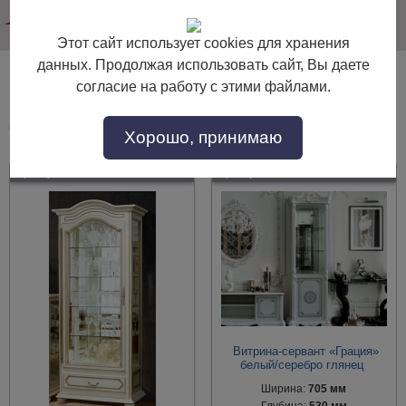
info@dommebeli.su
Этот сайт использует cookies для хранения
данных. Продолжая использовать сайт, Вы даете
Гостиные в гостиную комнату
согласие на работу с этими файлами.
Гостиные в гостиную комнату по выгодной цене. Покупайте в интернет-
магазине "Дом Мебели" с доставкой по Москве и области.
Хорошо, принимаю
Артикул:
48350
Артикул:
54560
Витрина-сервант «Грация»
белый/серебро глянец
Ширина:
705 мм
Глубина:
530 мм