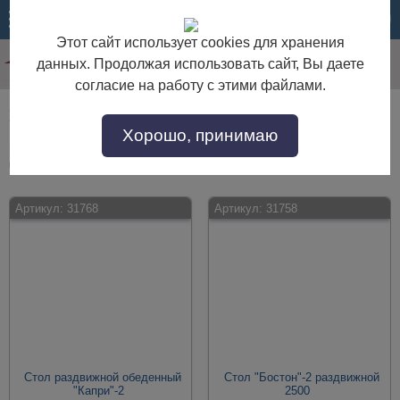
МЕНЮ
КОРЗИНА
Этот сайт использует cookies для хранения
данных. Продолжая использовать сайт, Вы даете
согласие на работу с этими файлами.
Мебель для кухни на двух ножках
Хорошо, принимаю
Мебель для кухни на двух ножках по выгодной цене. Покупайте в
интернет-магазине "Дом Мебели" с доставкой по Москве и области.
Артикул:
31768
Артикул:
31758
Стол раздвижной обеденный
Стол "Бостон"-2 раздвижной
"Капри"-2
2500