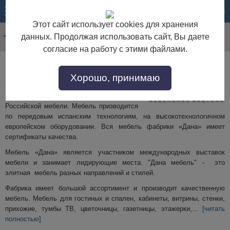
МЕНЮ
КОРЗИНА
Этот сайт использует cookies для хранения
данных. Продолжая использовать сайт, Вы даете
согласие на работу с этими файлами.
Мебельная фабрика Дана
Хорошо, принимаю
Мебельная фабрика «ДАНА»
- это один
лучших, ведущих производителей
Российской мебели. Мебель призводится
по передовым испанским технологиям, на высокотехнологичном
европейском оборудовании. Вся мебель фабрики «Дана» имеет
сертификаты качества.
Мебель «Дана» является участником международных выставок
мебели и занимает лидирующие места. "Дана мебель" - это
элитная мебель разных направлений и стилей.
Фабрика имеет большой ассортимент и производит качественную
мебель. Мебель для гостиных и спален, кабинеты, витрины, стенки,
прихожие, тумбы ТВ, цветочницы, газетницы, этажерки,
...
[читать
полностью]