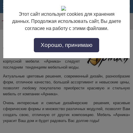
МЕНЮ
КОРЗИНА
Этот сайт использует cookies для хранения
данных. Продолжая использовать сайт, Вы даете
согласие на работу с этими файлами.
Мебельная фабрика Арника
Хорошо, принимаю
Торгово-производственная компания
«Арника»
— специализируется на
корпусной мебели. «Арника» следует
последним тенденциям мебельной моды.
Актуальные цветовые решения, современный дизайн, разнообразие
форм, отличное качество, большой ассортимент и невысокие цены,
позволят любому покупателю приобрести красивую и стильную
мебель от компании «Арника».
Очень интересные и смелые дизайнерские решения, красивые
сферические формы и множество различных модулей, позволят Вам
создать свою, отличную от других композицию. Мебель «Арника»
украсит Ваш дом и будет радовать Вас долгие годы!