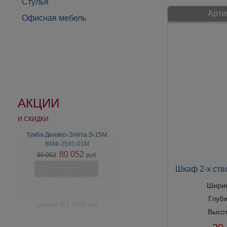
Стулья
Арти
Офисная мебель
АКЦИИ
И СКИДКИ
Тумба Денвер-Элита Э-15М,
Тумба СВ-311 "Гавана"
ВМФ-2591-01М
80 052
80 052
руб.
Шкаф 2-х ст
Шири
Глуб
61 958
112 650
руб.
Высо