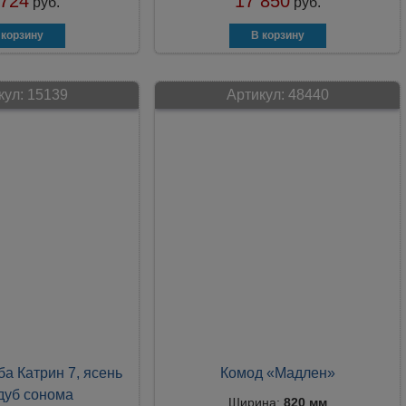
 724
17 850
руб.
руб.
кул:
15139
Артикул:
48440
ба Катрин 7, ясень
Комод «Мадлен»
дуб сонома
Ширина:
820 мм