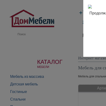
+7 (495)
Продолжа
8 (800) 
Производи
Интернет магази
КАТАЛОГ
Мебель для с
МЕБЕЛИ
Мебель из массива
Мебель для спальни 
Детская мебель
Арти
Гостиные
Спальни