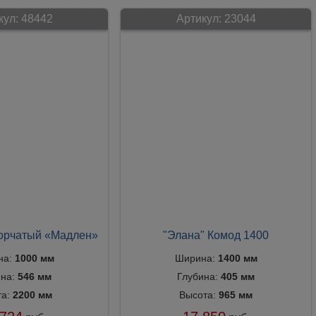
кул:
48442
Артикул:
23044
ворчатый «Мадлен»
"Элана" Комод 1400
на:
1000 мм
Ширина:
1400 мм
ина:
546 мм
Глубина:
405 мм
та:
2200 мм
Высота:
965 мм