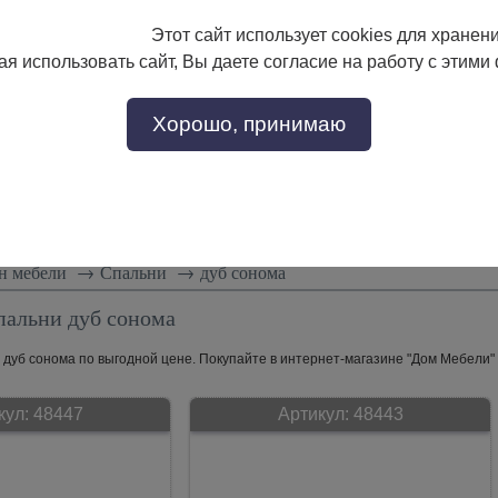
Этот сайт использует cookies для хранен
133-17-89
с 9:00 до 18:00
я использовать сайт, Вы даете согласие на работу с этими
Заказать звонок
302-17-89
Хорошо, принимаю
тели
Доставка и сборка
Скидки!
Статьи
н мебели
→
Спальни
→
дуб сонома
пальни дуб сонома
дуб сонома по выгодной цене. Покупайте в интернет-магазине "Дом Мебели" с
кул:
48447
Артикул:
48443