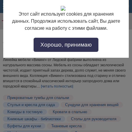
МЕНЮ
КОРЗИНА
Этот сайт использует cookies для хранения
данных. Продолжая использовать сайт, Вы даете
согласие на работу с этими файлами.
Лидская мебельная фабрика Викинг по низким
Хорошо, принимаю
ценам
Линейка мебели «Викинг» от Лидской фабрики выполнена из
натурального массива сосны. Мебель из сосны обладает экологической
чистотой, издает приятный запах дерева, долго служит, не меняя своего
внешнего вида. Коллекция «Викинг» стилизована под старину и отлично
впишется в спокойный классический интерьер загородного дома или
городской квартиры.
...
[читать полностью]
Прикроватные тумбы для спальни
Стулья и кресла для сада
Сундуки для хранения вещей
Комоды в гостиную
Кровати в спальню
Книжные шкафы - библиотеки
Столы для руководителя
Буфеты для кухни
Тканевые кресла