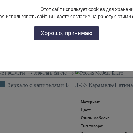
Этот сайт использует cookies для хранен
133-17-89
с 9:00 до 18:00
я использовать сайт, Вы даете согласие на работу с этими
Заказать звонок
302-17-89
Хорошо, принимаю
тели
Доставка и сборка
Скидки!
Статьи
е предметы
→
зеркала в багете
→
Мебель Благо
Зеркало с капителями Б11.1-33 Карамель/Патина
Материал:
Цвет:
Стиль мебели:
Тип товара: