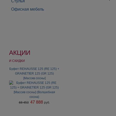
Стулья
Офисная мебель
АКЦИИ
И СКИДКИ
Буфет REHAUSSE 125 (RE 125) +
Комод "Ольса" 042 (белый лак)
GRAINETIER 125 (GR 125)
(3.1.1) из массива сосны
[Массив сосны]
47 888
68 453
руб.