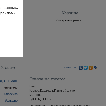
ия данных.
Корзина
 файлами.
Смотреть
корзину.
Контакты
 Золото
Поделиться
Описание товара:
ЛДСП, МДФ
Цвет
карамель
Корпус: Карамель/Патина Золото
Классика
Материал
ЛДСП,МДФ,ППУ
большие
Данную модель Вы можете заказать по своим