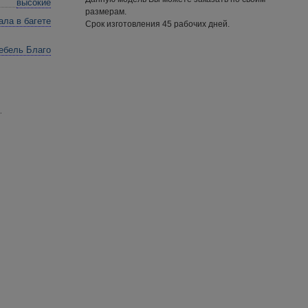
высокие
размерам.
ала в багете
Срок изготовления 45 рабочих дней.
ебель Благо
.