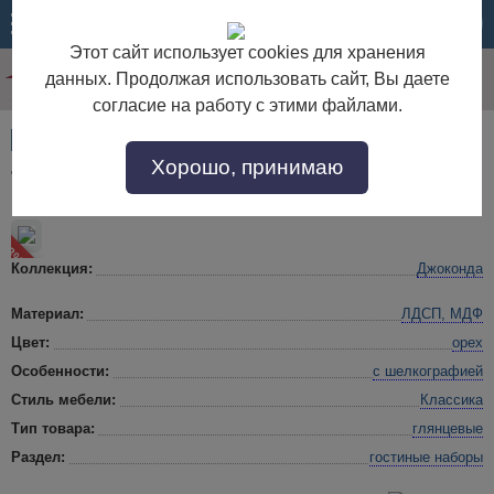
МЕНЮ
КОРЗИНА
Этот сайт использует cookies для хранения
данных. Продолжая использовать сайт, Вы даете
согласие на работу с этими файлами.
Артикул:
54575
Хорошо, принимаю
ТВ группа Джоконда орех глянец
 23%
Коллекция:
Джоконда
Материал:
ЛДСП, МДФ
Цвет:
орех
Особенности:
с шелкографией
Стиль мебели:
Классика
Тип товара:
глянцевые
Раздел:
гостиные наборы