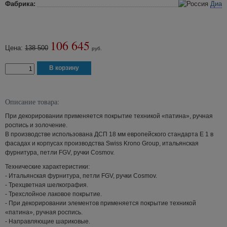
Фабрика:
Диа
106 645
Цена:
138 500
руб.
Описание товара:
При декорировании применяется покрытие техникой «патина», ручная
роспись и золочение.
В производстве использована ДСП 18 мм европейского стандарта Е 1 в
фасадах и корпусах производства Swiss Krono Group, итальянская
фурнитура, петли FGV, ручки Cosmov.
Технические характеристики:
- Итальянская фурнитура, петли FGV, ручки Cosmov.
- Трехцветная шелкография.
- Трехслойное лаковое покрытие.
- При декорировании элементов применяется покрытие техникой
«патина», ручная роспись.
- Направляющие шариковые.