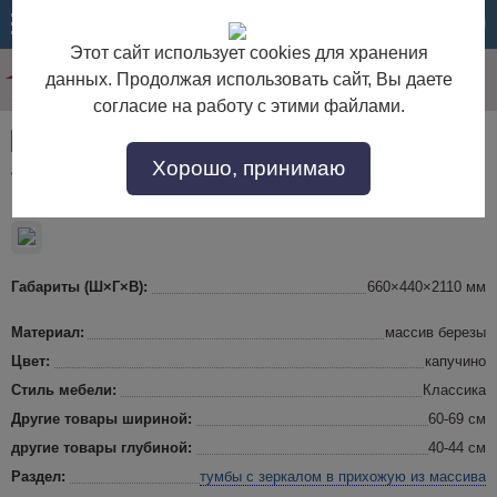
МЕНЮ
КОРЗИНА
Этот сайт использует cookies для хранения
данных. Продолжая использовать сайт, Вы даете
согласие на работу с этими файлами.
Артикул:
51692
Хорошо, принимаю
Тумба с зеркалом "Лилль-2
Габариты (Ш×Г×В):
660×440×2110 мм
Материал:
массив березы
Цвет:
капучино
Стиль мебели:
Классика
Другие товары шириной:
60-69 см
другие товары глубиной:
40-44 см
Раздел:
тумбы с зеркалом в прихожую
из массива