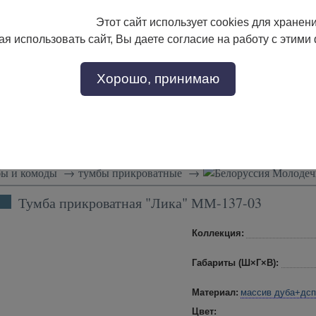
Этот сайт использует cookies для хранен
133-17-89
с 9:00 до 18:00
я использовать сайт, Вы даете согласие на работу с этими
Заказать звонок
302-17-89
Хорошо, принимаю
тели
Доставка и сборка
Скидки!
Статьи
ы и комоды
→
тумбы прикроватные
→
Молодеч
Тумба прикроватная "Лика" ММ-137-03
Коллекция:
Габариты (Ш×Г×В):
Материал:
массив дуба+дсп
Цвет: