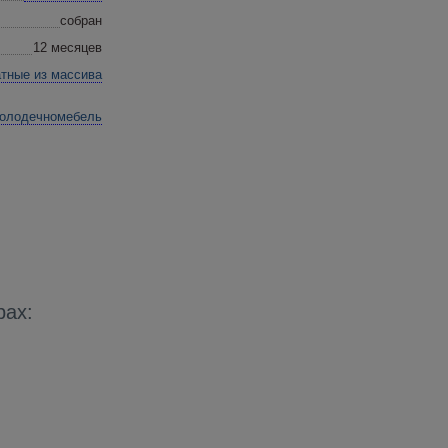
собран
12 месяцев
атные
из массива
олодечномебель
рах: