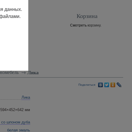
ия данных.
Корзина
 файлами.
Смотреть
корзину.
Контакты
номебель
→
Лика
Поделиться
Лика
594×452×642 мм
 со шпоном дуба
белая эмаль