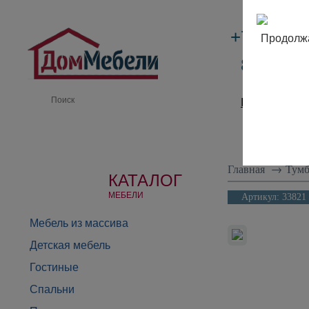
+7 (495)
Продолжа
8 (800) 
Производи
Главная
→
Тумб
КАТАЛОГ
МЕБЕЛИ
Артикул:
33821
Мебель из массива
Детская мебель
Гостиные
Спальни