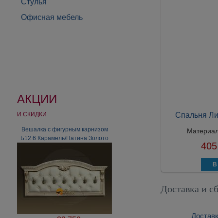
Стулья
Офисная мебель
АКЦИИ
И СКИДКИ
Спальня Ли
Вешалка с фигурным карнизом
Вешалка с декором "Тюльпан"
Материа
Б12.6 Карамель/Патина Золото
Б5.7.60 Карамель/Беж (цена
405
только за вешалку)
Доставка и с
Доставк