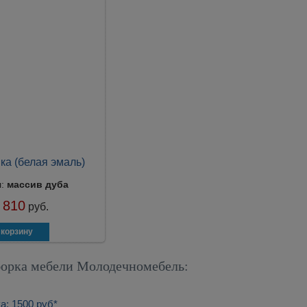
ка (белая эмаль)
л:
массив дуба
 810
руб.
борка мебели Молодечномебель:
а: 1500 руб*