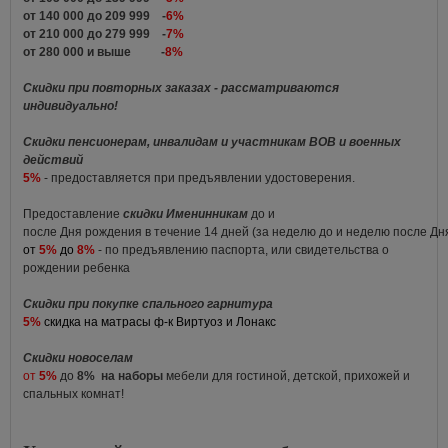
от 140 000 до 209 999 -
6%
от 210 000 до 279 999 -
7%
от 280 000 и выше -
8%
Скидки при повторных заказах - рассматриваются
индивидуально!
Скидки пенсионерам, инвалидам и участникам ВОВ и военных
действий
5%
- предоставляется при предъявлении удостоверения.
Предоставление
скидки Именинникам
до и
после Дня рождения в течение 14 дней (за неделю до и неделю после Д
от
5%
до
8%
- по предъявлению паспорта, или свидетельства о
рождении ребенка
Скидки при покупке спального гарнитура
5%
скидка на матрасы ф-к Виртуоз и Лонакс
Скидки новоселам
от
5%
до
8%
на наборы
мебели для гостиной, детской, прихожей и
спальных комнат!