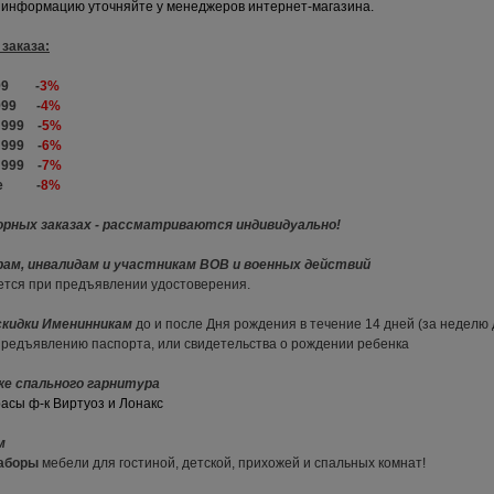
информацию уточняйте у менеджеров интернет-магазина.
заказа:
 999 -
3%
 999 -
4%
9 999 -
5%
9 999 -
6%
9 999 -
7%
ыше -
8%
орных заказах - рассматриваются индивидуально!
рам, инвалидам и участникам ВОВ и военных действий
ется при предъявлении удостоверения.
скидки Именинникам
до и после Дня рождения в течение 14 дней (за неделю
предъявлению паспорта, или свидетельства о рождении ребенка
пке спального гарнитура
расы ф-к Виртуоз и Лонакс
ам
наборы
мебели для гостиной, детской, прихожей и спальных комнат!