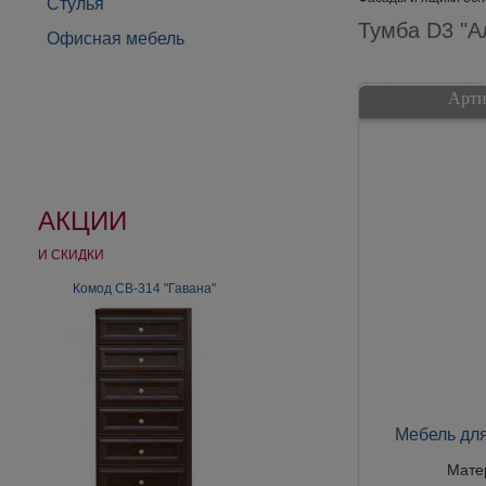
Стулья
Тумба D3 "А
Офисная мебель
Арти
АКЦИИ
И СКИДКИ
Шкаф 4-дверный зеркальный для
Комод СВ-314 "Гавана"
спальни «Ольга»
Мебель для
Мате