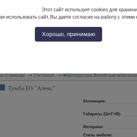
Этот сайт использует cookies для хранен
133-17-89
с 9:00 до 18:00
я использовать сайт, Вы даете согласие на работу с этими
Заказать звонок
302-17-89
Хорошо, принимаю
тели
Доставка и сборка
Скидки!
Статьи
ы и комоды
→
Гостиные
→
Вилейская мебельна
Тумба D3 "Алекс"
Коллекция:
Габариты (Ш×Г×В):
Материал:
Стиль мебели: