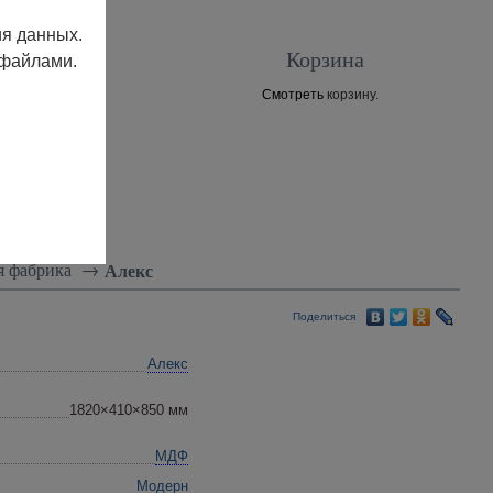
ия данных.
Корзина
 файлами.
Смотреть
корзину.
Контакты
я фабрика
→
Алекс
Поделиться
Алекс
1820×410×850 мм
МДФ
Модерн