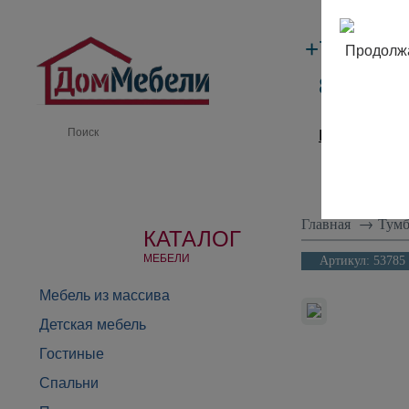
+7 (495)
Продолжа
8 (800) 
Производи
Главная
→
Тумб
КАТАЛОГ
МЕБЕЛИ
Артикул:
53785
Мебель из массива
Детская мебель
Гостиные
Спальни