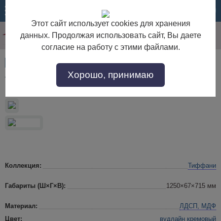
МЕНЮ
КОРЗИНА
Этот сайт использует cookies для хранения
данных. Продолжая использовать сайт, Вы даете
согласие на работу с этими файлами.
Артикул:
34278
Хорошо, принимаю
Тиффани Зеркало 130
Коллекция:
Тиффани
Габариты (Ш×Г×В):
1250×67×715 мм
Материал:
ЛДСП, МДФ
Цвет:
вудлайн кремовый