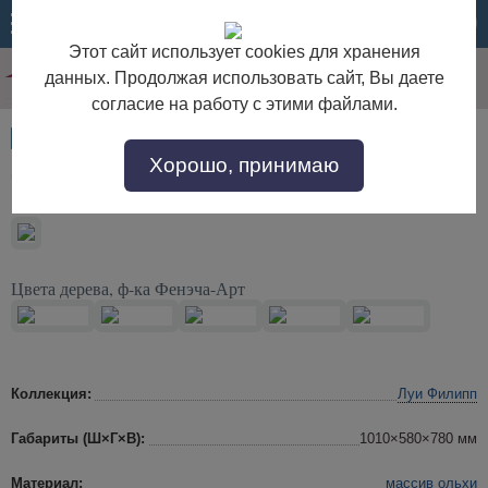
МЕНЮ
КОРЗИНА
Этот сайт использует cookies для хранения
данных. Продолжая использовать сайт, Вы даете
согласие на работу с этими файлами.
Артикул:
23663
Хорошо, принимаю
Стол письменный "Луи Филипп ОВ 16.01"
Цвета дерева, ф-ка Фенэча-Арт
Коллекция:
Луи Филипп
Габариты (Ш×Г×В):
1010×580×780 мм
Материал:
массив ольхи